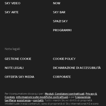
SKY VIDEO
NOW
SKY ARTE
SKY BAR
SPAZI SKY
PROGRAMMI
Note legali:
GESTIONE COOKIE
COOKIE POLICY
NOTE LEGALI
DICHIARAZIONE DI ACCESSIBILITÀ
OFFERTA SKY MEDIA
CORPORATE
Per il consumatore clicca qui per i
Moduli, Condizioni contrattuali
,
Privacy &
Cookies
,
informazioni sulle modifiche contrattuali
o per
trasparenza
tariffaria
,
assistenza
e
contatti
. Tutti i marchi Sky e i diritti di proprietà
intellettuale in essi contenuti, sono di proprietà di Sky international AG e sono