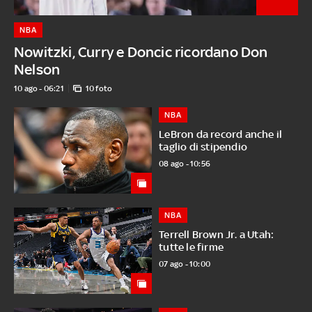
NBA
Nowitzki, Curry e Doncic ricordano Don
Nelson
10 ago - 06:21
10 foto
NBA
LeBron da record anche il
taglio di stipendio
08 ago - 10:56
NBA
Terrell Brown Jr. a Utah:
tutte le firme
07 ago - 10:00