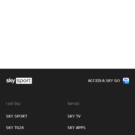
ACCEDI A SKY GO
I siti Sky:
Servizi:
SKY SPORT
SKY TV
SKY TG24
SKY APPS