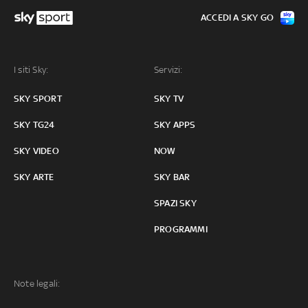
ACCEDI A SKY GO
I siti Sky:
Servizi:
SKY SPORT
SKY TV
SKY TG24
SKY APPS
SKY VIDEO
NOW
SKY ARTE
SKY BAR
SPAZI SKY
PROGRAMMI
Note legali: