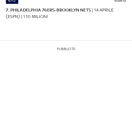
6/12
©Getty
7.
PHILADELPHIA 76ERS-BROOKLYN NETS
| 14 APRILE
(ESPN) | 1.10 MILIONI
PUBBLICITÀ