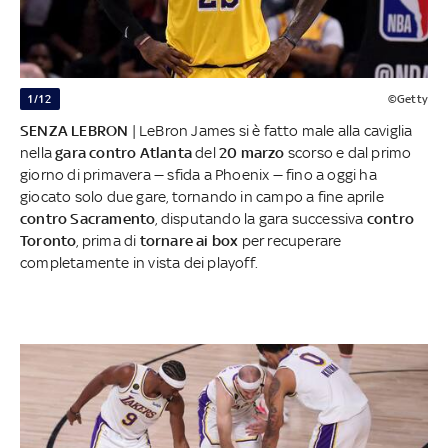
1/12
©Getty
SENZA LEBRON
| LeBron James si è fatto male alla caviglia
nella
gara contro Atlanta
del
20 marzo
scorso e dal primo
giorno di primavera — sfida a Phoenix — fino a oggi ha
giocato solo due gare, tornando in campo a fine aprile
contro Sacramento
, disputando la gara successiva
contro
Toronto
, prima di
tornare ai box
per recuperare
completamente in vista dei playoff.