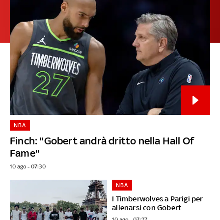
NBA
Finch: "Gobert andrà dritto nella Hall Of
Fame"
10 ago - 07:30
NBA
I Timberwolves a Parigi per
allenarsi con Gobert
10 ago - 07:27