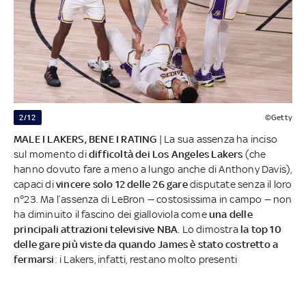
2/12
©Getty
MALE I LAKERS, BENE I RATING
| La sua assenza ha inciso
sul momento di
difficoltà dei Los Angeles Lakers
(che
hanno dovuto fare a meno a lungo anche di Anthony Davis),
capaci di
vincere solo 12 delle 26 gare
disputate senza il loro
n°23. Ma l’assenza di LeBron — costosissima in campo — non
ha diminuito il fascino dei gialloviola come
una delle
principali attrazioni televisive NBA
. Lo dimostra
la top 10
delle gare più viste da quando James è stato costretto a
fermarsi
: i Lakers, infatti, restano molto presenti