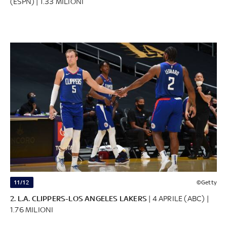
(ESPN) | 1.33 MILIONI
11/12
©Getty
2. L.A. CLIPPERS-LOS ANGELES LAKERS
| 4 APRILE (ABC) |
1.76 MILIONI