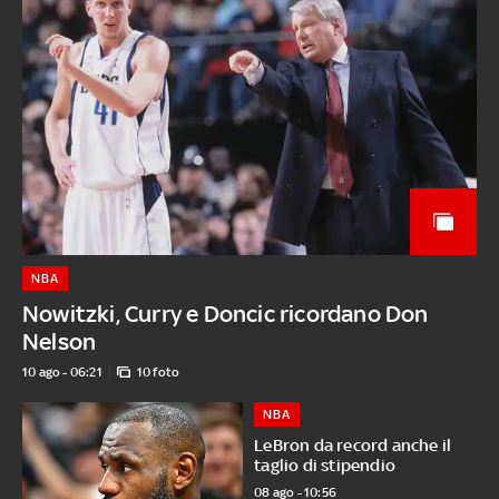
NBA
Nowitzki, Curry e Doncic ricordano Don
Nelson
10 ago - 06:21
10 foto
NBA
LeBron da record anche il
taglio di stipendio
08 ago - 10:56