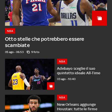
NBA
Otto stelle che potrebbero essere
scambiate
05 ago - 06:53
9 foto
NBA
Adebayo sceglie il suo
quintetto ideale All-Time
03 ago - 10:40
NBA
New Orleans aggiunge
Houstan: tutte le firme