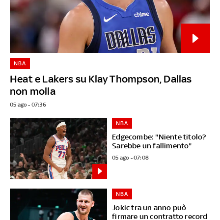
NBA
Heat e Lakers su Klay Thompson, Dallas
non molla
05 ago - 07:36
NBA
Edgecombe: "Niente titolo?
Sarebbe un fallimento"
05 ago - 07:08
NBA
Jokic tra un anno può
firmare un contratto record