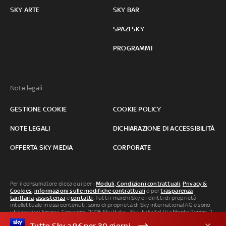
SKY ARTE
SKY BAR
SPAZI SKY
PROGRAMMI
Note legali:
GESTIONE COOKIE
COOKIE POLICY
NOTE LEGALI
DICHIARAZIONE DI ACCESSIBILITÀ
OFFERTA SKY MEDIA
CORPORATE
Per il consumatore clicca qui per i
Moduli, Condizioni contrattuali
,
Privacy &
Cookies
,
informazioni sulle modifiche contrattuali
o per
trasparenza
tariffaria
,
assistenza
e
contatti
. Tutti i marchi Sky e i diritti di proprietà
intellettuale in essi contenuti, sono di proprietà di Sky international AG e sono
utilizzati su licenza. Copyright 2026 Sky Italia - Sky Italia Srl Via Monte Penice, 7 -
20138 Milano P.IVA 04619241005. SkyTG24: ISSN 3035-1537 e SkySport: ISSN
Tutto Sky a 9€ per 30 giorni
3035-1545.
Segnalazione Abusi