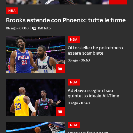
NBA
Brooks estende con Phoenix: tutte le firme
06 ago - 07:00
150 foto
NBA
Otto stelle che potrebbero
essere scambiate
05 ago - 06:53
NBA
Adebayo sceglie il suo
quintetto ideale All-Time
03 ago - 10:40
NBA