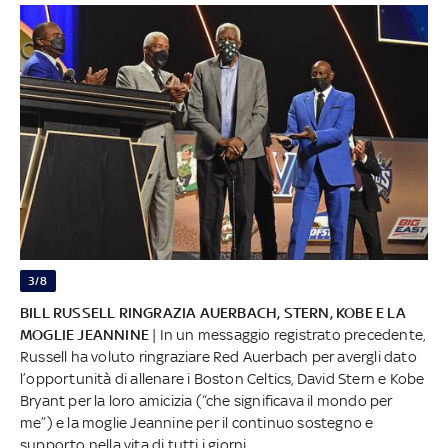
3/8
BILL RUSSELL RINGRAZIA AUERBACH, STERN, KOBE E LA
MOGLIE JEANNINE
| In un messaggio registrato precedente,
Russell ha voluto ringraziare Red Auerbach per avergli dato
l’opportunità di allenare i Boston Celtics, David Stern e Kobe
Bryant per la loro amicizia (“che significava il mondo per
me”) e la moglie Jeannine per il continuo sostegno e
supporto nella vita di tutti i giorni