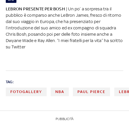
LEBRON PRESENTE PER BOSH
| Un po’ a sorpresa tra il
pubblico è comparso anche LeBron James, fresco di ritorno
dal suo viaggio in Europa, che ha presenziato per
l’introduzione del suo amico ed ex compagno di squadra
Chris Bosh, posando poi per delle foto insieme anche a
Dwyane Wade e Ray Allen. “I miei fratelli per la vita” ha scritto
su Twitter
TAG:
FOTOGALLERY
NBA
PAUL PIERCE
LEB
PUBBLICITÀ