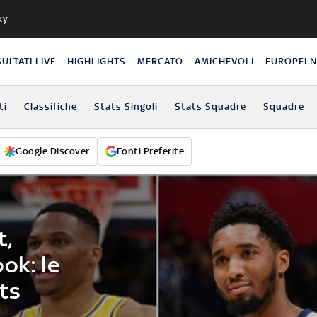
ky
SULTATI LIVE
HIGHLIGHTS
MERCATO
AMICHEVOLI
EUROPEI 
ti
Classifiche
Stats Singoli
Stats Squadre
Squadre
Google Discover
Fonti Preferite
t,
ok: le
rts