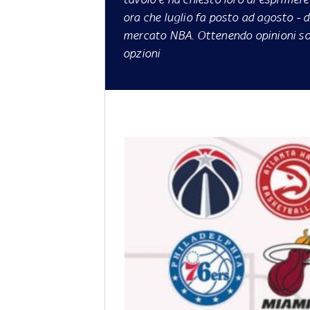
ora che luglio fa posto ad agosto - 
mercato NBA. Ottenendo opinioni sol
opzioni