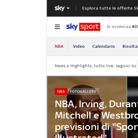
Esplora tutte le offerte S
In evidenza:
RI
NBA
Video
Calendario
Risulta
News e Highlights, tutto live: seguici su
NBA
FOTOGALLERY
NBA, Irving, Duran
Mitchell e Westbro
previsioni di "Spo
Illustrated"