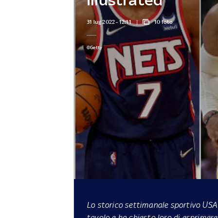
31 lug 2022 - 12:11
10 foto
©Getty
Lo storico settimanale sportivo USA 
tavolo e ha chiesto loro di esprimere 