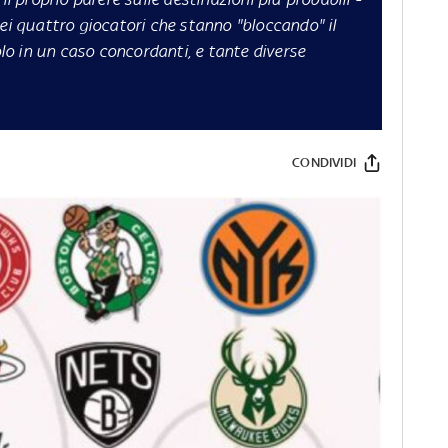
dei quattro giocatori che stanno "bloccando" il
o in un caso concordanti, e tante diverse
CONDIVIDI