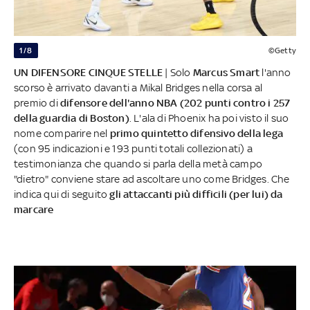
1/8
©Getty
UN DIFENSORE CINQUE STELLE
| Solo
Marcus Smart
l'anno
scorso è arrivato davanti a Mikal Bridges nella corsa al
premio di
difensore dell'anno NBA (202 punti contro i 257
della guardia di Boston)
. L'ala di Phoenix ha poi visto il suo
nome comparire nel
primo quintetto difensivo della lega
(con 95 indicazioni e 193 punti totali collezionati) a
testimonianza che quando si parla della metà campo
"dietro" conviene stare ad ascoltare uno come Bridges. Che
indica qui di seguito
gli attaccanti più difficili (per lui) da
marcare