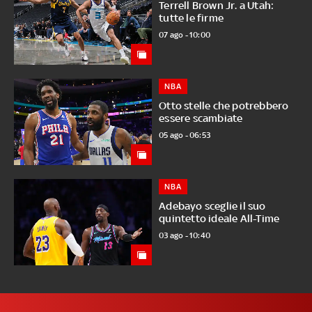
Terrell Brown Jr. a Utah:
tutte le firme
07 ago - 10:00
NBA
Otto stelle che potrebbero
essere scambiate
05 ago - 06:53
NBA
Adebayo sceglie il suo
quintetto ideale All-Time
03 ago - 10:40