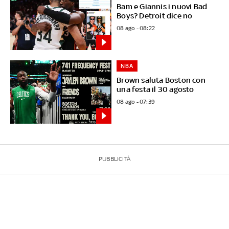
Bam e Giannis i nuovi Bad
Boys? Detroit dice no
08 ago - 08:22
NBA
Brown saluta Boston con
una festa il 30 agosto
08 ago - 07:39
PUBBLICITÀ