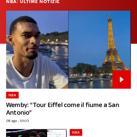
NBA: ULTIME NOTIZIE
NBA
Wemby: "Tour Eiffel come il fiume a San
Antonio"
08 ago - 10:03
NBA