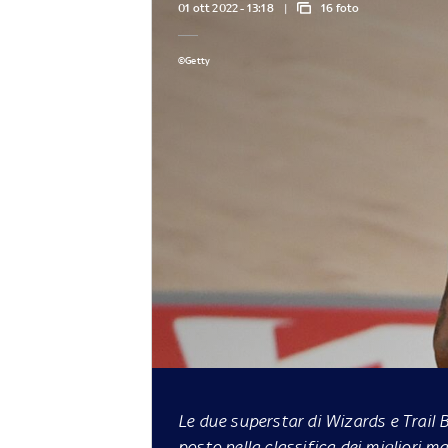
01 ott 2022 - 13:18
16 foto
©Getty
Le due superstar di Wizards e Trail 
posto nella classifica dei migliori ma