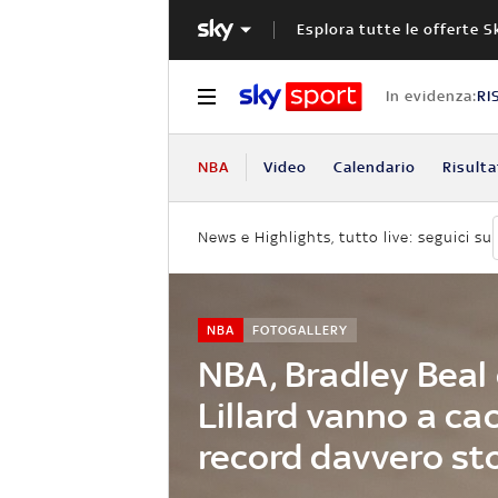
Esplora tutte le offerte S
In evidenza:
RI
NBA
Video
Calendario
Risulta
News e Highlights, tutto live: seguici su
NBA
FOTOGALLERY
NBA, Bradley Beal
Lillard vanno a cac
record davvero st