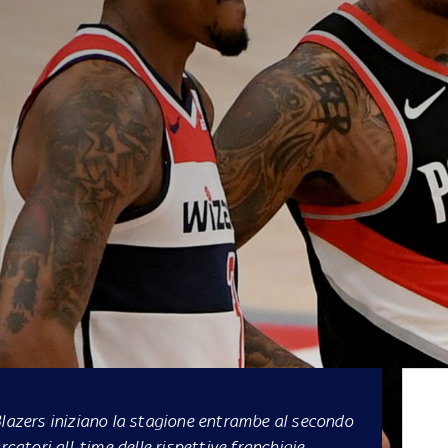
Blazers iniziano la stagione entrambe al secondo
rcatori all-time delle rispettive franchigie.