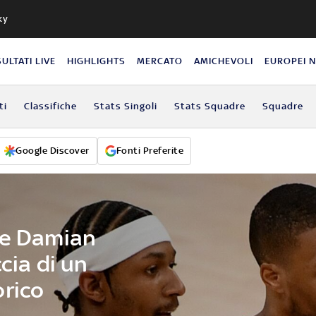
ky
SULTATI LIVE
HIGHLIGHTS
MERCATO
AMICHEVOLI
EUROPEI 
ti
Classifiche
Stats Singoli
Stats Squadre
Squadre
Google Discover
Fonti Preferite
 e Damian
cia di un
orico