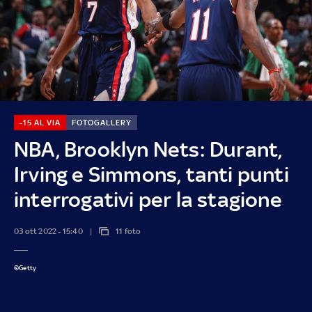
-15 AL VIA
FOTOGALLERY
NBA, Brooklyn Nets: Durant,
Irving e Simmons, tanti punti
interrogativi per la stagione
03 ott 2022 - 15:40
11 foto
©Getty