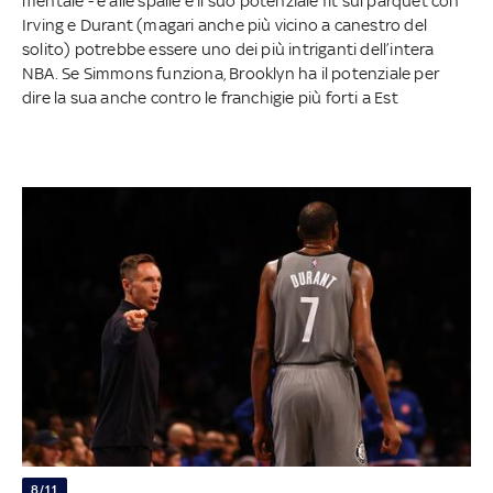
mentale - è alle spalle e il suo potenziale fit sul parquet con
Irving e Durant (magari anche più vicino a canestro del
solito) potrebbe essere uno dei più intriganti dell’intera
NBA. Se Simmons funziona, Brooklyn ha il potenziale per
dire la sua anche contro le franchigie più forti a Est
8/11