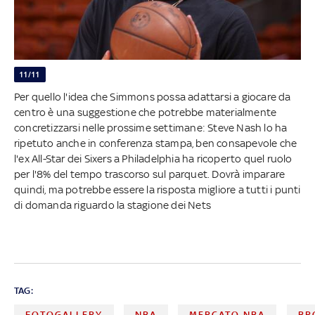
11/11
Per quello l'idea che Simmons possa adattarsi a giocare da
centro è una suggestione che potrebbe materialmente
concretizzarsi nelle prossime settimane: Steve Nash lo ha
ripetuto anche in conferenza stampa, ben consapevole che
l'ex All-Star dei Sixers a Philadelphia ha ricoperto quel ruolo
per l'8% del tempo trascorso sul parquet. Dovrà imparare
quindi, ma potrebbe essere la risposta migliore a tutti i punti
di domanda riguardo la stagione dei Nets
TAG:
FOTOGALLERY
NBA
MERCATO NBA
BR