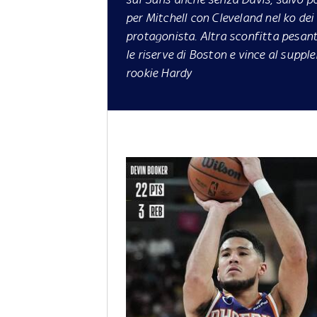
per Mitchell con Cleveland nel ko de
protagonista. Altra sconfitta pesan
le riserve di Boston e vince al supp
rookie Hardy