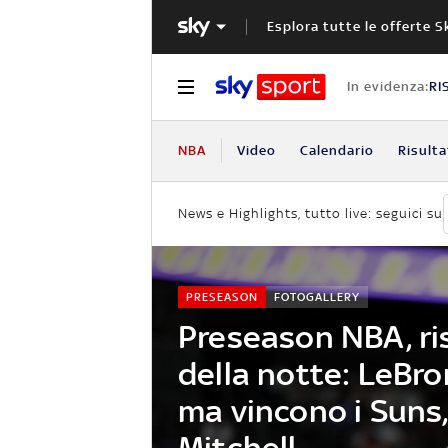
Esplora tutte le offerte S
In evidenza:
RI
NBA
Video
Calendario
Risulta
News e Highlights, tutto live: seguici su
PRESEASON
FOTOGALLERY
Preseason NBA, ris
della notte: LeBro
ma vincono i Suns
Mitchell