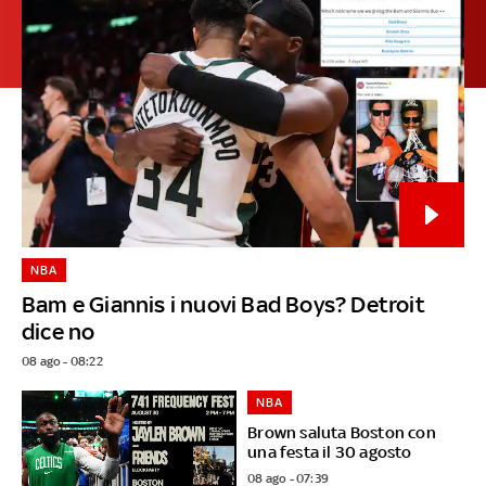
NBA
Bam e Giannis i nuovi Bad Boys? Detroit
dice no
08 ago - 08:22
NBA
Brown saluta Boston con
una festa il 30 agosto
08 ago - 07:39