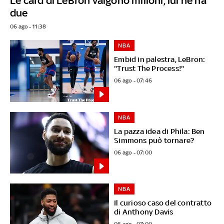
Le card di LeBron valgono milioni, lui ne ha
due
06 ago - 11:38
NBA
Embid in palestra, LeBron:
"Trust The Process!"
06 ago - 07:46
NBA
La pazza idea di Phila: Ben
Simmons può tornare?
06 ago - 07:00
NBA
Il curioso caso del contratto
di Anthony Davis