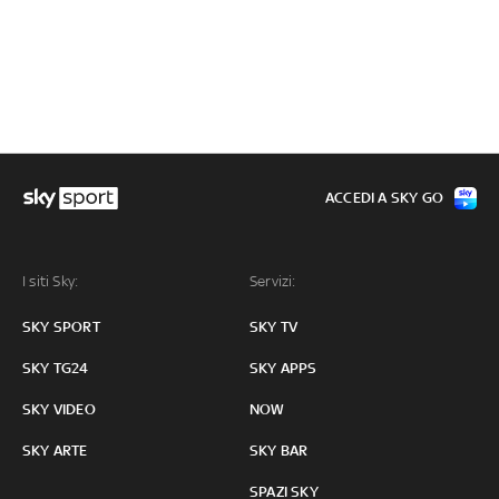
ACCEDI A SKY GO
I siti Sky:
Servizi:
SKY SPORT
SKY TV
SKY TG24
SKY APPS
SKY VIDEO
NOW
SKY ARTE
SKY BAR
SPAZI SKY