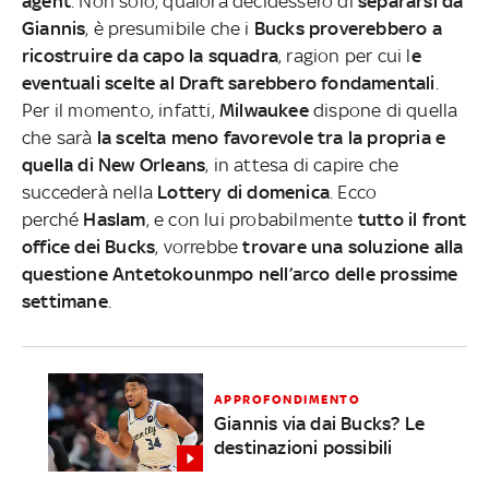
agent
. Non solo, qualora decidessero di
separarsi da
Giannis
, è presumibile che i
Bucks proverebbero a
ricostruire da capo la squadra
, ragion per cui l
e
eventuali scelte al Draft sarebbero fondamentali
.
Per il momento, infatti,
Milwaukee
dispone di quella
che sarà
la scelta meno favorevole tra la propria e
quella di New Orleans
, in attesa di capire che
succederà nella
Lottery di domenica
. Ecco
perché
Haslam
, e con lui probabilmente
tutto il front
office dei Bucks
, vorrebbe
trovare una soluzione alla
questione Antetokounmpo nell’arco delle prossime
settimane
.
APPROFONDIMENTO
Giannis via dai Bucks? Le
destinazioni possibili