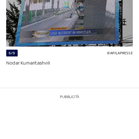
6/9
©AP/LAPRESSE
Nodar Kumaritashvili
PUBBLICITÀ