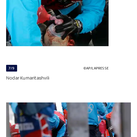
7/9
©AP/LAPRESSE
Nodar Kumaritashvili