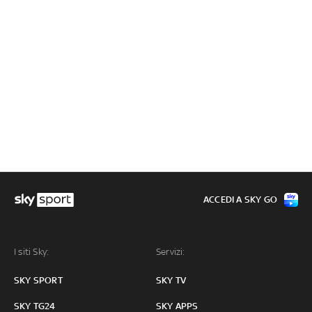
ACCEDI A SKY GO
I siti Sky:
Servizi:
SKY SPORT
SKY TV
SKY TG24
SKY APPS