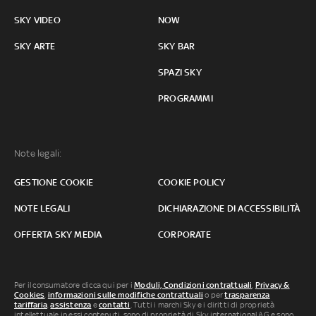
SKY VIDEO
NOW
SKY ARTE
SKY BAR
SPAZI SKY
PROGRAMMI
Note legali:
GESTIONE COOKIE
COOKIE POLICY
NOTE LEGALI
DICHIARAZIONE DI ACCESSIBILITÀ
OFFERTA SKY MEDIA
CORPORATE
Per il consumatore clicca qui per i
Moduli, Condizioni contrattuali
,
Privacy &
Cookies
,
informazioni sulle modifiche contrattuali
o per
trasparenza
tariffaria
,
assistenza
e
contatti
. Tutti i marchi Sky e i diritti di proprietà
intellettuale in essi contenuti, sono di proprietà di Sky international AG e sono