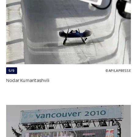
5/9
©AP/LAPRESSE
Nodar Kumaritashvili