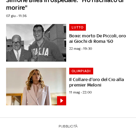
morire"
07 giu - 11:36
LUTTO
Boxe: morto De Piccoli, oro
ai Giochi di Roma '60
22 mag - 19:30
OLIMPIADI
Il Collare d’oro del Cio alla
premier Meloni
11 mag - 22:00
PUBBLICITÀ