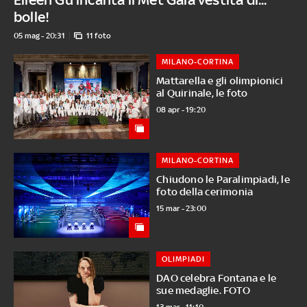
bolle!
05 mag - 20:31
11 foto
MILANO-CORTINA
Mattarella e gli olimpionici
al Quirinale, le foto
08 apr - 19:20
MILANO-CORTINA
Chiudono le Paralimpiadi, le
foto della cerimonia
15 mar - 23:00
OLIMPIADI
DAO celebra Fontana e le
sue medaglie. FOTO
13 mar - 11:10