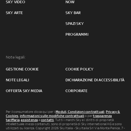
SKY VIDEO
NOW
SKY ARTE
SKY BAR
SPAZI SKY
PROGRAMMI
Note legali:
GESTIONE COOKIE
COOKIE POLICY
NOTE LEGALI
DICHIARAZIONE DI ACCESSIBILITÀ
OFFERTA SKY MEDIA
CORPORATE
Per il consumatore clicca qui per i
Moduli, Condizioni contrattuali
,
Privacy &
Cookies
,
informazioni sulle modifiche contrattuali
o per
trasparenza
tariffaria
,
assistenza
e
contatti
. Tutti i marchi Sky e i diritti di proprietà
intellettuale in essi contenuti, sono di proprietà di Sky international AG e sono
utilizzati su licenza. Copyright 2026 Sky Italia - Sky Italia Srl Via Monte Penice, 7 -