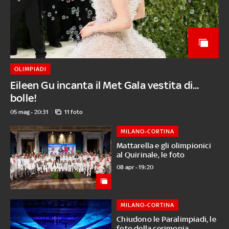
OLIMPIADI
Eileen Gu incanta il Met Gala vestita di...
bolle!
05 mag - 20:31
11 foto
MILANO-CORTINA
Mattarella e gli olimpionici
al Quirinale, le foto
08 apr - 19:20
MILANO-CORTINA
Chiudono le Paralimpiadi, le
foto della cerimonia