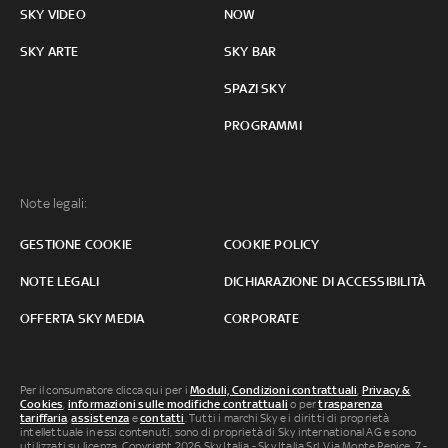
SKY VIDEO
NOW
SKY ARTE
SKY BAR
SPAZI SKY
PROGRAMMI
Note legali:
GESTIONE COOKIE
COOKIE POLICY
NOTE LEGALI
DICHIARAZIONE DI ACCESSIBILITÀ
OFFERTA SKY MEDIA
CORPORATE
Per il consumatore clicca qui per i
Moduli, Condizioni contrattuali
,
Privacy &
Cookies
,
informazioni sulle modifiche contrattuali
o per
trasparenza
tariffaria
,
assistenza
e
contatti
. Tutti i marchi Sky e i diritti di proprietà
intellettuale in essi contenuti, sono di proprietà di Sky international AG e sono
utilizzati su licenza. Copyright 2026 Sky Italia - Sky Italia Srl Via Monte Penice, 7 -