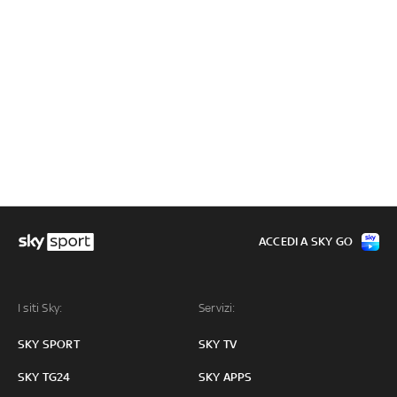
ACCEDI A SKY GO
I siti Sky:
Servizi:
SKY SPORT
SKY TV
SKY TG24
SKY APPS