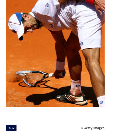
3/6
©Getty Images