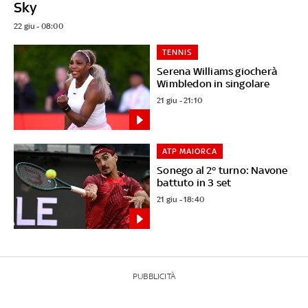
Sky
22 giu - 08:00
TENNIS
Serena Williams giocherà
Wimbledon in singolare
21 giu - 21:10
ATP MAIORCA
Sonego al 2° turno: Navone
battuto in 3 set
21 giu - 18:40
PUBBLICITÀ