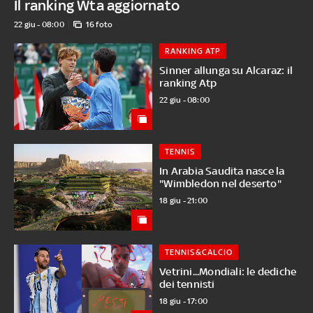
Il ranking Wta aggiornato
22 giu - 08:00
16 foto
RANKING ATP
Sinner allunga su Alcaraz: il
ranking Atp
22 giu - 08:00
TENNIS
In Arabia Saudita nasce la
"Wimbledon nel deserto"
18 giu - 21:00
TENNIS&CALCIO
Vetrini...Mondiali: le dediche
dei tennisti
18 giu - 17:00