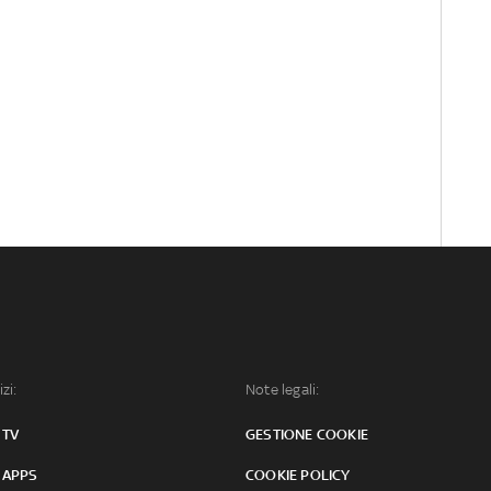
izi:
Note legali:
 TV
GESTIONE COOKIE
 APPS
COOKIE POLICY