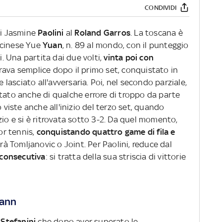
CONDIVIDI
di Jasmine
Paolini
al
Roland Garros
. La toscana è
a cinese Yue
Yuan
, n. 89 al mondo, con il punteggio
i. Una partita dai due volti,
vinta poi con
va semplice dopo il primo set, conquistato in
asciato all'avversaria. Poi, nel secondo parziale,
ttato anche di qualche errore di troppo da parte
o viste anche all'inizio del terzo set, quando
zio e si è ritrovata sotto 3-2. Da quel momento,
ior tennis,
conquistando quattro game di fila e
rà Tomljanovic o Joint. Per Paolini, reduce dal
 consecutiva
: si tratta della sua striscia di vittorie
mann
a
Stefanini
che dopo aver superato le