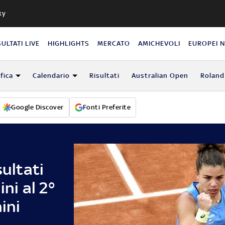
ky
SULTATI LIVE
HIGHLIGHTS
MERCATO
AMICHEVOLI
EUROPEI 
fica
Calendario
Risultati
Australian Open
Roland
Google Discover
Fonti Preferite
sultati
ini al 2°
ini