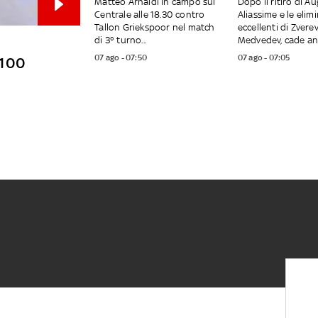
Matteo Arnaldi in campo sul
Dopo il ritiro di Au
Centrale alle 18.30 contro
Aliassime e le elim
Tallon Griekspoor nel match
eccellenti di Zverev
di 3° turno...
Medvedev, cade anc
07 ago - 07:50
07 ago - 07:05
o 100