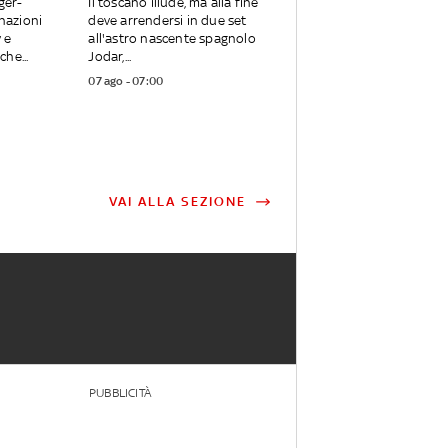
ger-
Il toscano illude, ma alla fine
inazioni
deve arrendersi in due set
 e
all'astro nascente spagnolo
he...
Jodar,...
07 ago - 07:00
VAI ALLA SEZIONE
PUBBLICITÀ