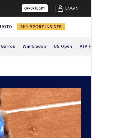
LOGIN
OFFERTE SKY
NUOTO
SKY SPORT INSIDER
 Garros
Wimbledon
US Open
ATP Finals