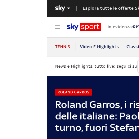
Esplora tutte le offerte S
In evidenza:
RI
TENNIS
Video E Highlights
Classi
News e Highlights, tutto live: seguici su
ROLAND GARROS
Roland Garros, i ri
delle italiane: Paol
turno, fuori Stefan