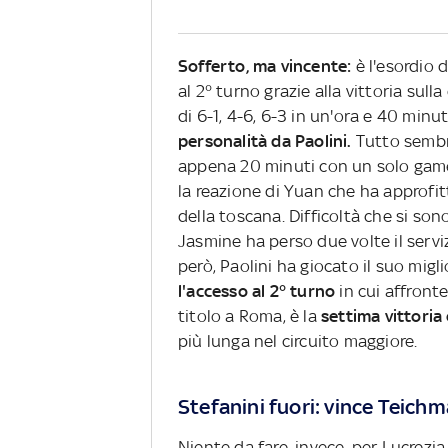
Sofferto, ma vincente:
è l'esordio 
al 2° turno grazie alla vittoria sull
di 6-1, 4-6, 6-3 in un'ora e 40 minut
personalità da Paolini.
Tutto sembra
appena 20 minuti con un solo game l
la reazione di Yuan che ha approfi
della toscana. Difficoltà che si son
Jasmine ha perso due volte il servi
però, Paolini ha giocato il suo migl
l'accesso al 2° turno
in cui affronte
titolo a Roma, è la
settima vittoria
più lunga nel circuito maggiore.
Stefanini fuori: vince Teich
Niente da fare, invece, per Lucrezi