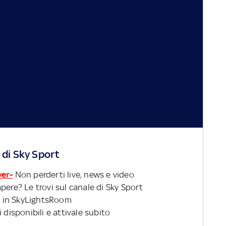
 di Sky Sport
ver-
Non perderti live, news e video
pere? Le trovi sul canale di Sky Sport
 in SkyLightsRoom
 disponibili e attivale subito