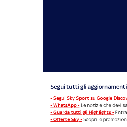
Segui tutti gli aggiornamenti
- Segui Sky Sport su Google Disco
- WhatsApp -
Le notizie che devi sa
- Guarda tutti gli Highlights -
Entra
- Offerte Sky -
Scopri le promozioni