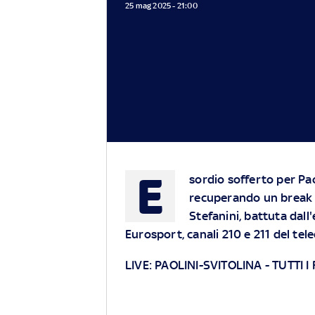
25 mag 2025 - 21:00
E
sordio sofferto per Pao
recuperando un break d
Stefanini, battuta dall'
Eurosport, canali 210 e 211 del t
LIVE:
PAOLINI-SVITOLINA
-
TUTTI I