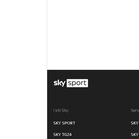
I siti Sky:
Serv
SKY SPORT
SKY
SKY TG24
SKY