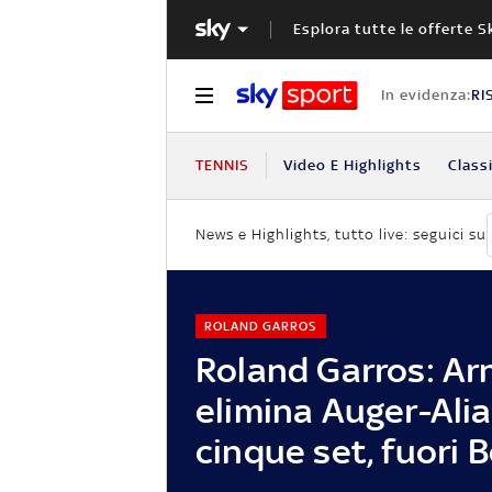
Esplora tutte le offerte S
In evidenza:
RI
TENNIS
Video E Highlights
Classi
News e Highlights, tutto live: seguici su
ROLAND GARROS
Roland Garros: Ar
elimina Auger-Ali
cinque set, fuori B