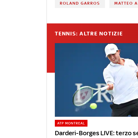
ROLAND GARROS
MATTEO A
TENNIS: ALTRE NOTIZIE
ATP MONTREAL
Darderi-Borges LIVE: terzo s