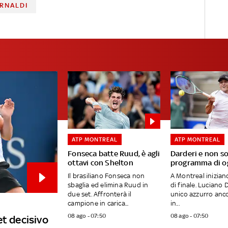
RNALDI
ATP MONTREAL
ATP MONTREAL
Fonseca batte Ruud, è agli
Darderi e non sol
ottavi con Shelton
programma di og
Il brasiliano Fonseca non
A Montreal iniziano
sbaglia ed elimina Ruud in
di finale. Luciano 
due set. Affronterà il
unico azzurro anco
campione in carica...
in...
08 ago - 07:50
08 ago - 07:50
et decisivo