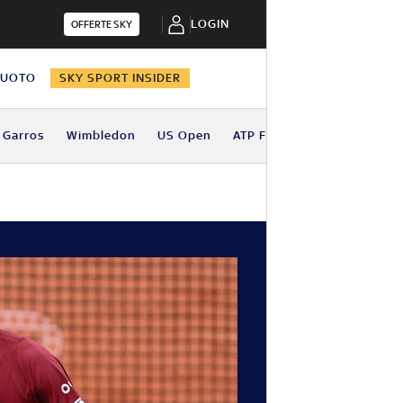
LOGIN
OFFERTE SKY
NUOTO
SKY SPORT INSIDER
 Garros
Wimbledon
US Open
ATP Finals