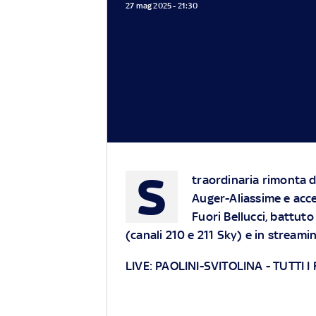
27 mag 2025 - 21:30
S
traordinaria rimonta d
Auger-Aliassime e acce
Fuori Bellucci, battuto
(canali 210 e 211 Sky)
e in streami
LIVE:
PAOLINI-SVITOLINA
-
TUTTI I