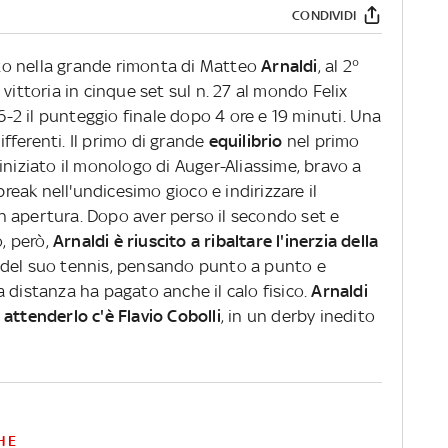
CONDIVIDI
utto nella grande rimonta di Matteo
Arnaldi
, al 2°
 vittoria in cinque set sul n. 27 al mondo Felix
4, 6-2 il punteggio finale dopo 4 ore e 19 minuti. Una
differenti. Il primo di grande
equilibrio
nel primo
iniziato il monologo di Auger-Aliassime, bravo a
break nell'undicesimo gioco e indirizzare il
 apertura. Dopo aver perso il secondo set e
, però,
Arnaldi è riuscito a ribaltare l'inerzia della
llo del suo tennis, pensando punto a punto e
 distanza ha pagato anche il calo fisico.
Arnaldi
attenderlo c'è Flavio Cobolli
, in un derby inedito
HE