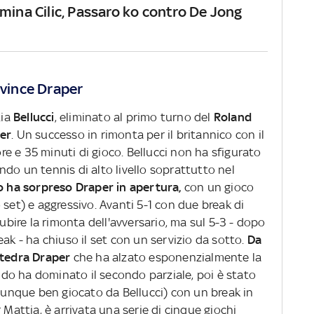
mina Cilic, Passaro ko contro De Jong
 vince Draper
tia
Bellucci
, eliminato al primo turno del
Roland
er
. Un successo in rimonta per il britannico con il
 ore e 35 minuti di gioco. Bellucci non ha sfigurato
do un tennis di alto livello soprattutto nel
o ha sorpreso Draper in apertura,
con un gioco
 set) e aggressivo. Avanti 5-1 con due break di
subire la rimonta dell'avversario, ma sul 5-3 - dopo
ak - ha chiuso il set con un servizio da sotto.
Da
attedra Draper
che ha alzato esponenzialmente la
ondo ha dominato il secondo parziale, poi è stato
omunque ben giocato da Bellucci) con un break in
 Mattia, è arrivata una serie di cinque giochi