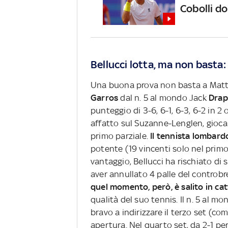
Cobolli do
Bellucci lotta, ma non basta:
Una buona prova non basta a Mat
Garros
dal n. 5 al mondo Jack
Drap
punteggio di 3-6, 6-1, 6-3, 6-2 in 2
affatto sul Suzanne-Lenglen, giocan
primo parziale.
Il tennista lombard
potente (19 vincenti solo nel primo
vantaggio, Bellucci ha rischiato di 
aver annullato 4 palle del controbre
quel momento, però, è salito in c
qualità del suo tennis. Il n. 5 al m
bravo a indirizzare il terzo set (c
apertura. Nel quarto set, da 2-1 per