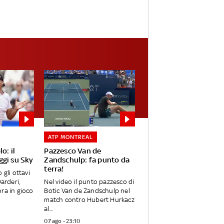
ATP MONTREAL
o: il
Pazzesco Van de
gi su Sky
Zandschulp: fa punto da
terra!
 gli ottavi
Darderi,
Nel video il punto pazzesco di
ra in gioco
Botic Van de Zandschulp nel
match contro Hubert Hurkacz
al...
07 ago - 23:10