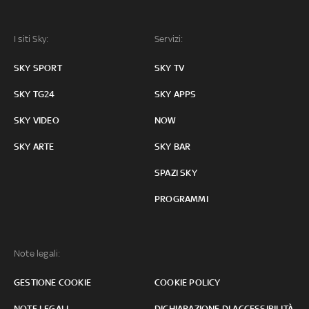
I siti Sky:
Servizi:
SKY SPORT
SKY TV
SKY TG24
SKY APPS
SKY VIDEO
NOW
SKY ARTE
SKY BAR
SPAZI SKY
PROGRAMMI
Note legali:
GESTIONE COOKIE
COOKIE POLICY
NOTE LEGALI
DICHIARAZIONE DI ACCESSIBILITÀ