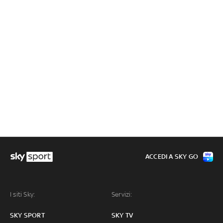
ACCEDI A SKY GO
I siti Sky:
Servizi:
SKY SPORT
SKY TV