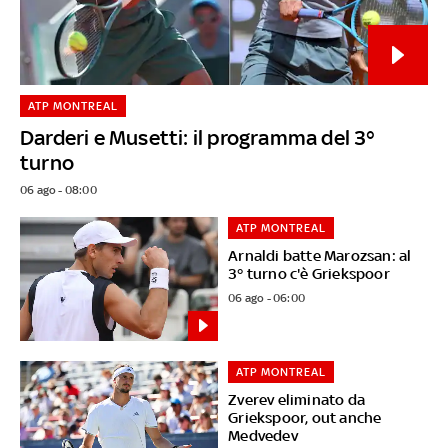
ATP MONTREAL
Darderi e Musetti: il programma del 3°
turno
06 ago - 08:00
ATP MONTREAL
Arnaldi batte Marozsan: al
3° turno c'è Griekspoor
06 ago - 06:00
ATP MONTREAL
Zverev eliminato da
Griekspoor, out anche
Medvedev