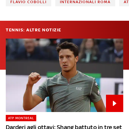
FLAVIO COBOLLI
INTERNAZIONALI ROMA
A
TENNIS: ALTRE NOTIZIE
ATP MONTREAL
Darderi agli ottavi: Shang battuto in tre set