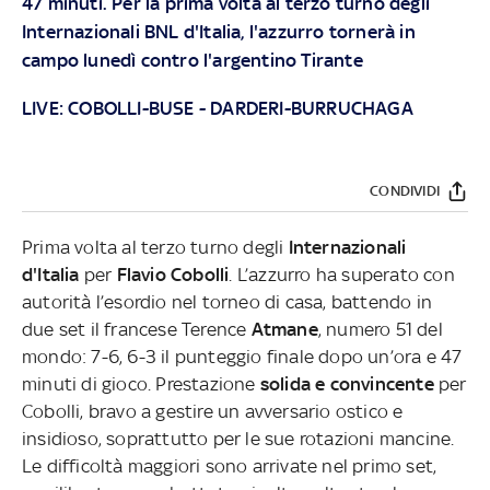
47 minuti. Per la prima volta al terzo turno degli
Internazionali BNL d'Italia, l'azzurro tornerà in
campo lunedì contro l'argentino Tirante
LIVE:
COBOLLI-BUSE
-
DARDERI-BURRUCHAGA
CONDIVIDI
Prima volta al terzo turno degli
Internazionali
d'Italia
per
Flavio Cobolli
. L’azzurro ha superato con
autorità l’esordio nel torneo di casa, battendo in
due set il francese Terence
Atmane
, numero 51 del
mondo: 7-6, 6-3 il punteggio finale dopo un’ora e 47
minuti di gioco. Prestazione
solida e convincente
per
Cobolli, bravo a gestire un avversario ostico e
insidioso, soprattutto per le sue rotazioni mancine.
Le difficoltà maggiori sono arrivate nel primo set,