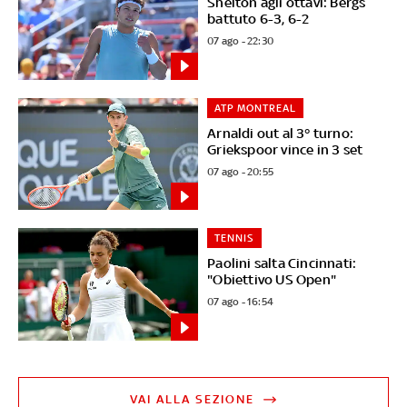
Shelton agli ottavi: Bergs
battuto 6-3, 6-2
07 ago - 22:30
ATP MONTREAL
Arnaldi out al 3° turno:
Griekspoor vince in 3 set
07 ago - 20:55
TENNIS
Paolini salta Cincinnati:
"Obiettivo US Open"
07 ago - 16:54
VAI ALLA SEZIONE