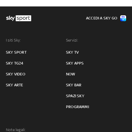
ACCEDI A SKY GO
I siti Sky:
Servizi:
SKY SPORT
SKY TV
SKY TG24
SKY APPS
SKY VIDEO
NOW
SKY ARTE
SKY BAR
SPAZI SKY
PROGRAMMI
Note legali: