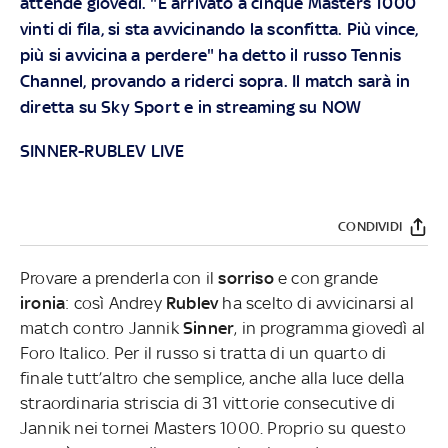
attende giovedì. "È arrivato a cinque Masters 1000
vinti di fila, si sta avvicinando la sconfitta. Più vince,
più si avvicina a perdere" ha detto il russo Tennis
Channel, provando a riderci sopra. Il match sarà in
diretta su
Sky Sport
e in streaming su
NOW
SINNER-RUBLEV LIVE
CONDIVIDI
Provare a prenderla con il
sorriso
e con grande
ironia
: così Andrey
Rublev
ha scelto di avvicinarsi al
match contro Jannik
Sinner
, in programma giovedì al
Foro Italico. Per il russo si tratta di un quarto di
finale tutt’altro che semplice, anche alla luce della
straordinaria striscia di 31 vittorie consecutive di
Jannik nei tornei Masters 1000. Proprio su questo