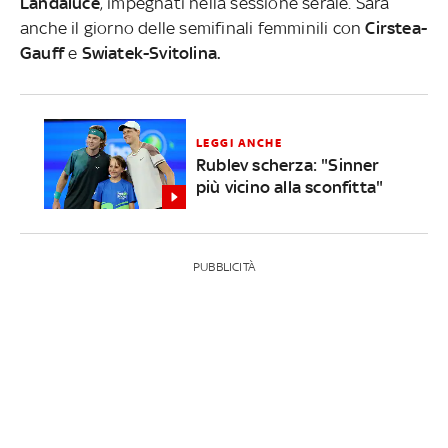
Landaluce
, impegnati nella sessione serale. Sarà
anche il giorno delle semifinali femminili con
Cirstea-
Gauff
e
Swiatek-Svitolina.
LEGGI ANCHE
Rublev scherza: "Sinner
più vicino alla sconfitta"
PUBBLICITÀ