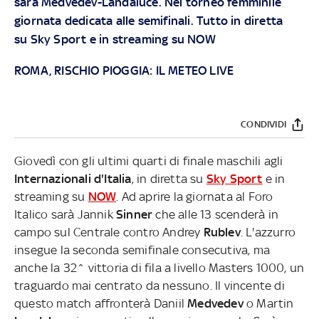
sarà Medvedev-Landaluce. Nel torneo femminile
giornata dedicata alle semifinali. Tutto in diretta
su
Sky Sport
e in streaming su
NOW
ROMA, RISCHIO PIOGGIA: IL METEO LIVE
CONDIVIDI
Giovedì con gli ultimi quarti di finale maschili agli
Internazionali d'Italia
, in diretta su
Sky Sport
e in
streaming su
NOW
. Ad aprire la giornata al Foro
Italico sarà Jannik
Sinner
che alle 13 scenderà in
campo sul Centrale contro Andrey
Rublev
. L'azzurro
insegue la seconda semifinale consecutiva, ma
anche la 32^ vittoria di fila a livello Masters 1000, un
traguardo mai centrato da nessuno. Il vincente di
questo match affronterà Daniil
Medvedev
o Martin