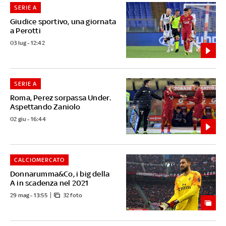
SERIE A
Giudice sportivo, una giornata
a Perotti
03 lug - 12:42
SERIE A
Roma, Perez sorpassa Under.
Aspettando Zaniolo
02 giu - 16:44
CALCIOMERCATO
Donnarumma&Co, i big della
A in scadenza nel 2021
29 mag - 13:55
32 foto