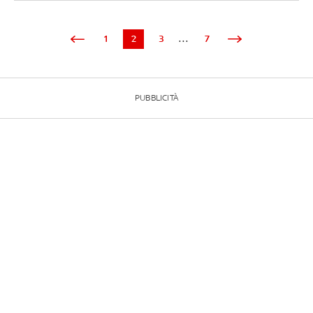
1
2
3
...
7
PUBBLICITÀ