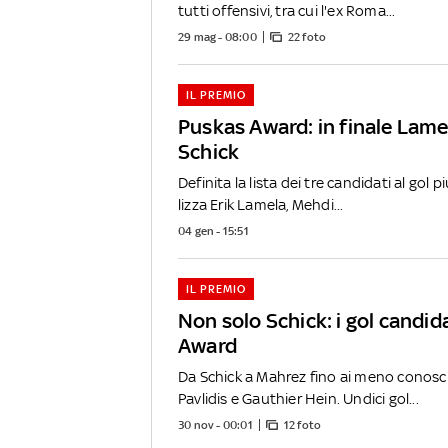
tutti offensivi, tra cui l'ex Roma...
29 mag - 08:00
22 foto
IL PREMIO
Puskas Award: in finale Lame
Schick
Definita la lista dei tre candidati al gol p
lizza Erik Lamela, Mehdi...
04 gen - 15:51
IL PREMIO
Non solo Schick: i gol candid
Award
Da Schick a Mahrez fino ai meno conosci
Pavlidis e Gauthier Hein. Undici gol...
30 nov - 00:01
12 foto