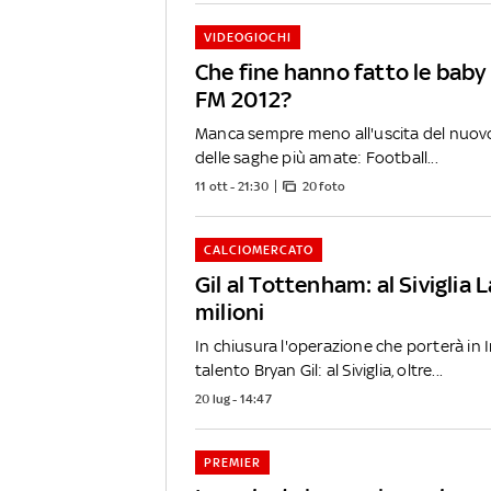
VIDEOGIOCHI
Che fine hanno fatto le baby
FM 2012?
Manca sempre meno all'uscita del nuovo
delle saghe più amate: Football...
11 ott - 21:30
20 foto
CALCIOMERCATO
Gil al Tottenham: al Siviglia 
milioni
In chiusura l'operazione che porterà in I
talento Bryan Gil: al Siviglia, oltre...
20 lug - 14:47
PREMIER