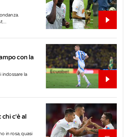
bondanza.
....
campo con la
 indossare la
 chi c'è al
no in rosa, quasi