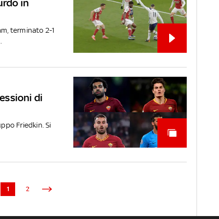
urdo in
am, terminato 2-1
.
cessioni di
uppo Friedkin. Si
1
2