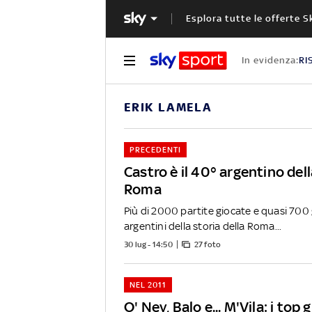
Esplora tutte le offerte S
In evidenza:
RI
ERIK LAMELA
PRECEDENTI
Castro è il 40° argentino dell
Roma
Più di 2000 partite giocate e quasi 700 g
argentini della storia della Roma...
30 lug - 14:50
27 foto
NEL 2011
O' Ney, Balo e... M'Vila: i top 