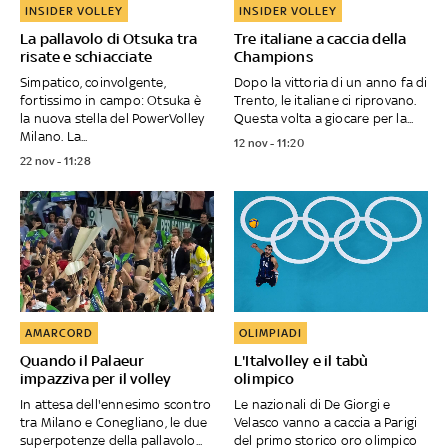
INSIDER VOLLEY
INSIDER VOLLEY
La pallavolo di Otsuka tra
Tre italiane a caccia della
risate e schiacciate
Champions
Simpatico, coinvolgente,
Dopo la vittoria di un anno fa di
fortissimo in campo: Otsuka è
Trento, le italiane ci riprovano.
la nuova stella del PowerVolley
Questa volta a giocare per la...
Milano. La...
12 nov - 11:20
22 nov - 11:28
AMARCORD
OLIMPIADI
Quando il Palaeur
L'Italvolley e il tabù
impazziva per il volley
olimpico
In attesa dell'ennesimo scontro
Le nazionali di De Giorgi e
tra Milano e Conegliano, le due
Velasco vanno a caccia a Parigi
superpotenze della pallavolo...
del primo storico oro olimpico