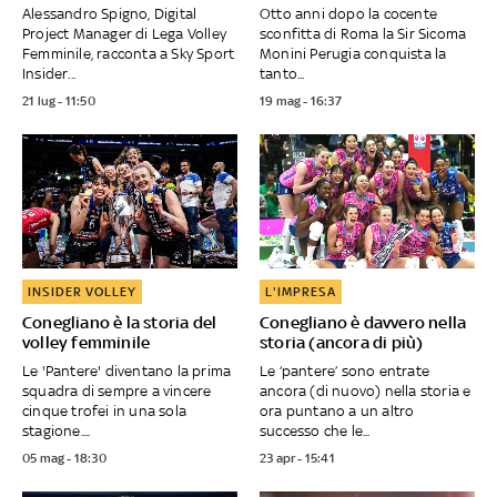
Alessandro Spigno, Digital
Otto anni dopo la cocente
Project Manager di Lega Volley
sconfitta di Roma la Sir Sicoma
Femminile, racconta a Sky Sport
Monini Perugia conquista la
Insider...
tanto...
21 lug - 11:50
19 mag - 16:37
INSIDER VOLLEY
L'IMPRESA
Conegliano è la storia del
Conegliano è davvero nella
volley femminile
storia (ancora di più)
Le 'Pantere' diventano la prima
Le ‘pantere’ sono entrate
squadra di sempre a vincere
ancora (di nuovo) nella storia e
cinque trofei in una sola
ora puntano a un altro
stagione....
successo che le...
05 mag - 18:30
23 apr - 15:41