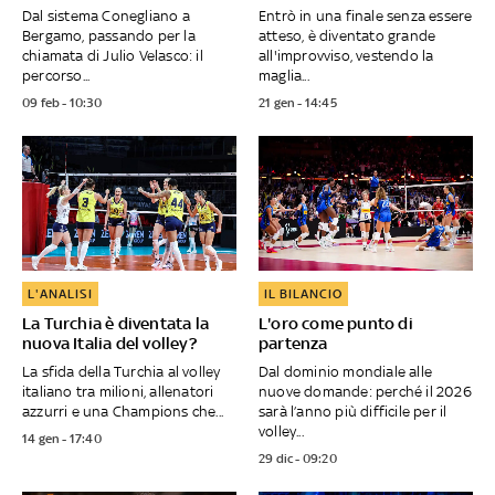
Dal sistema Conegliano a
Entrò in una finale senza essere
Bergamo, passando per la
atteso, è diventato grande
chiamata di Julio Velasco: il
all'improvviso, vestendo la
percorso...
maglia...
09 feb - 10:30
21 gen - 14:45
L'ANALISI
IL BILANCIO
La Turchia è diventata la
L'oro come punto di
nuova Italia del volley?
partenza
La sfida della Turchia al volley
Dal dominio mondiale alle
italiano tra milioni, allenatori
nuove domande: perché il 2026
azzurri e una Champions che...
sarà l’anno più difficile per il
volley...
14 gen - 17:40
29 dic - 09:20