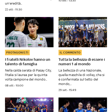
10 ott - 13:30
un’eredità...
22 ott - 11:30
PROTAGONISTI
IL COMMENTO
I fratelli Nikolov hanno un
Tutta la bellezza di essere i
talento di famiglia
numeri 1 al mondo
Nella calda serata di Pasay City,
La bellezza di una Nazionale,
l’Italia si laurea per la quinta
quella maschile di volley, che si
volta campione del mondo...
è confermata sul tetto del
mondo,...
08 ott - 10:00
29 set - 15:49