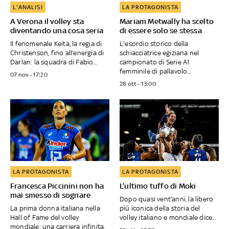
L'ANALISI
LA PROTAGONISTA
A Verona il volley sta
Mariam Metwally ha scelto
diventando una cosa seria
di essere solo se stessa
Il fenomenale Keita, la regia di
L'esordio storico della
Christenson, fino all’energia di
schiacciatrice egiziana nel
Darlan: la squadra di Fabio...
campionato di Serie A1
femminile di pallavolo...
07 nov - 17:20
28 ott - 13:00
LA PROTAGONISTA
LA PROTAGONISTA
Francesca Piccinini non ha
L’ultimo tuffo di Moki
mai smesso di sognare
Dopo quasi vent’anni, la libero
La prima donna italiana nella
più iconica della storia del
Hall of Fame del volley
volley italiano e mondiale dice...
mondiale: una carriera infinita,