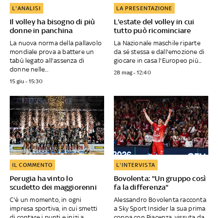
L'ANALISI
LA PRESENTAZIONE
Il volley ha bisogno di più
L'estate del volley in cui
donne in panchina
tutto può ricominciare
La nuova norma della pallavolo
La Nazionale maschile riparte
mondiale prova a battere un
da sé stessa e dall'emozione di
tabù legato all'assenza di
giocare in casa l'Europeo più...
donne nelle...
28 mag - 12:40
15 giu - 15:30
IL COMMENTO
L'INTERVISTA
Perugia ha vinto lo
Bovolenta: "Un gruppo così
scudetto dei maggiorenni
fa la differenza"
C'è un momento, in ogni
Alessandro Bovolenta racconta
impresa sportiva, in cui smetti
a Sky Sport Insider la sua prima
di contare i punti e inizi a
coppa con Piacenza, vissuta da...