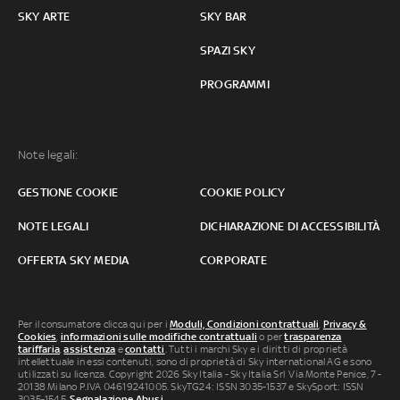
SKY ARTE
SKY BAR
SPAZI SKY
PROGRAMMI
Note legali:
GESTIONE COOKIE
COOKIE POLICY
NOTE LEGALI
DICHIARAZIONE DI ACCESSIBILITÀ
OFFERTA SKY MEDIA
CORPORATE
Per il consumatore clicca qui per i
Moduli, Condizioni contrattuali
,
Privacy &
Cookies
,
informazioni sulle modifiche contrattuali
o per
trasparenza
tariffaria
,
assistenza
e
contatti
. Tutti i marchi Sky e i diritti di proprietà
intellettuale in essi contenuti, sono di proprietà di Sky international AG e sono
utilizzati su licenza. Copyright 2026 Sky Italia - Sky Italia Srl Via Monte Penice, 7 -
20138 Milano P.IVA 04619241005. SkyTG24: ISSN 3035-1537 e SkySport: ISSN
3035-1545.
Segnalazione Abusi