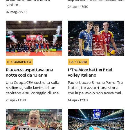
sentire...
24 apr - 17:30
07 mag - 15:33
IL COMMENTO
LA STORIA
Piacenza aspettava una
I 'Tre Moschettieri' del
notte così da 13 anni
volley italiano
Una Coppa CEV costruita sulla
Paolo, Luca e Simone Porro. Tre
resilienza, sulle lacrime di un
fratelli, tre azzurri, una storia
capitano e sul coraggio di una...
che la pallavolo non aveva mai...
23 apr - 13:30
14 apr - 12:10