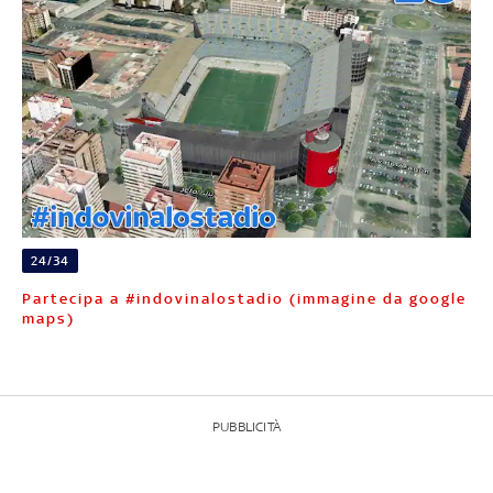
24/34
Partecipa a #indovinalostadio (immagine da google
maps)
PUBBLICITÀ