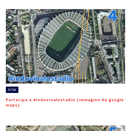
5/34
Partecipa a #indovinalostadio (immagine da google
maps)