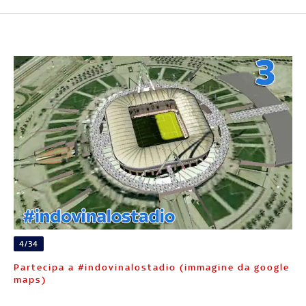
4/34
Partecipa a #indovinalostadio (immagine da google
maps)