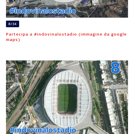
8/34
Partecipa a #indovinalostadio (immagine da google
maps)