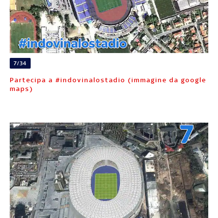
7/34
Partecipa a #indovinalostadio (immagine da google
maps)