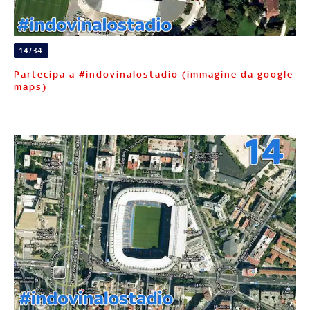
14/34
Partecipa a #indovinalostadio (immagine da google
maps)