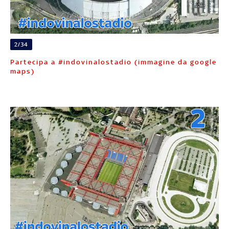
2/34
Partecipa a #indovinalostadio (immagine da google
maps)