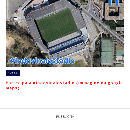
12/34
Partecipa a #indovinalostadio (immagine da google
maps)
PUBBLICITÀ