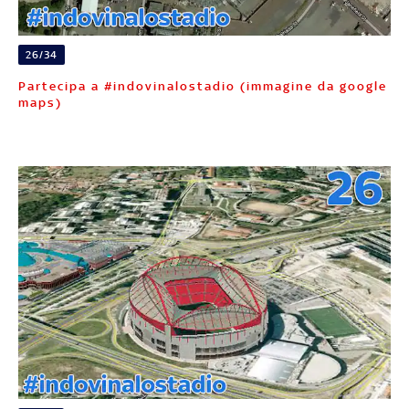
26/34
Partecipa a #indovinalostadio (immagine da google
maps)