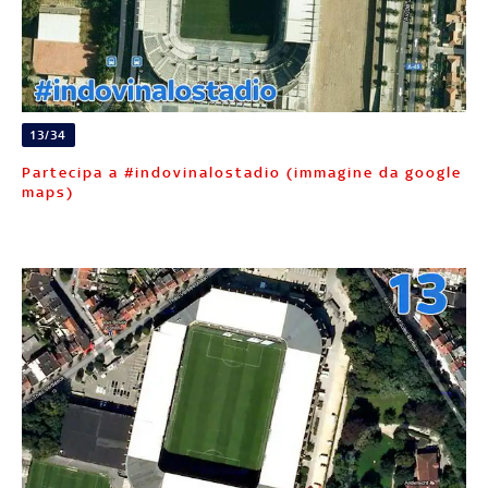
13/34
Partecipa a #indovinalostadio (immagine da google
maps)