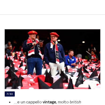
7/30
…e un cappello
vintage,
molto
british