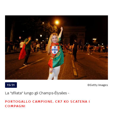
15/31
©Getty Images
La "sfilata" lungo gli Champs-Élysées -
PORTOGALLO CAMPIONE, CR7 KO SCATENA I
COMPAGNI