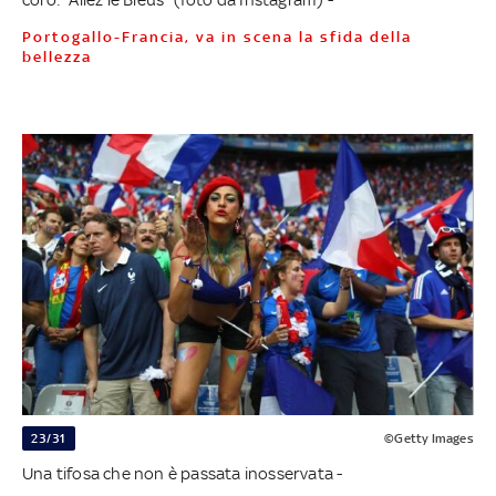
Portogallo-Francia, va in scena la sfida della
bellezza
23/31
©Getty Images
Una tifosa che non è passata inosservata -