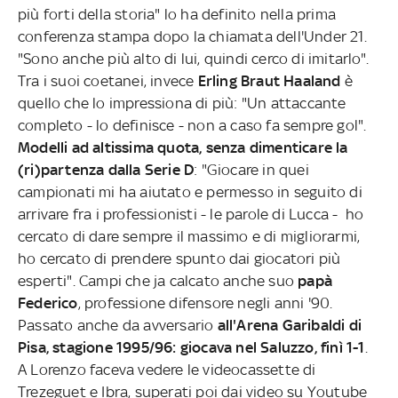
più forti della storia" lo ha definito nella prima
conferenza stampa dopo la chiamata dell'Under 21.
"Sono anche più alto di lui, quindi cerco di imitarlo".
Tra i suoi coetanei, invece
Erling Braut Haaland
è
quello che lo impressiona di più: "Un attaccante
completo - lo definisce - non a caso fa sempre gol".
Modelli ad altissima quota, senza dimenticare la
(ri)partenza dalla Serie D
: "Giocare in quei
campionati mi ha aiutato e permesso in seguito di
arrivare fra i professionisti - le parole di Lucca - ho
cercato di dare sempre il massimo e di migliorarmi,
ho cercato di prendere spunto dai giocatori più
esperti". Campi che ja calcato anche suo
papà
Federico
, professione difensore negli anni '90.
Passato anche da avversario
all'Arena Garibaldi di
Pisa, stagione 1995/96: giocava nel Saluzzo, finì 1-1
.
A Lorenzo faceva vedere le videocassette di
Trezeguet e Ibra, superati poi dai video su Youtube