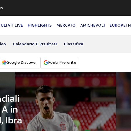
ky
SULTATI LIVE
HIGHLIGHTS
MERCATO
AMICHEVOLI
EUROPEI 
deo
Calendario E Risultati
Classifica
Google Discover
Fonti Preferite
diali
 A in
, Ibra