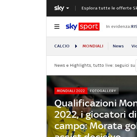
Esplora tutte le offerte S
In evidenza:
RI
CALCIO
MONDIALI
News
Vi
News e Highlights, tutto live: seguici su
MONDIALI 2022
FOTOGALLERY
Qualificazioni Mon
2022, i giocatori di
campo: Morata gol
assist decisivo