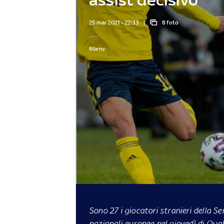
25 mar 2021 - 22:33
8 foto
©Getty
Sono 27 i giocatori stranieri della Se
nazionali europee nel giovedì di Qual