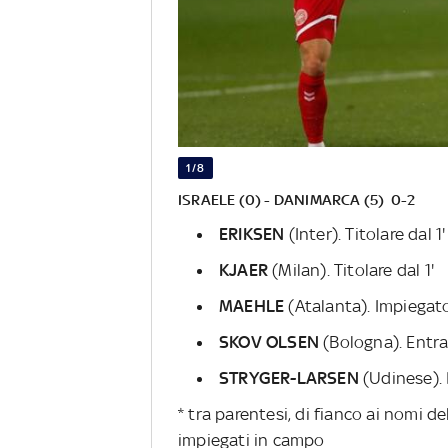
1/8
ISRAELE (0) - DANIMARCA (5) 0-2
ERIKSEN
(Inter). Titolare dal 1'
KJAER
(Milan). Titolare dal 1'
MAEHLE
(Atalanta). Impiegato
SKOV OLSEN
(Bologna). Entra
STRYGER-LARSEN
(Udinese). 
* tra parentesi, di fianco ai nomi de
impiegati in campo