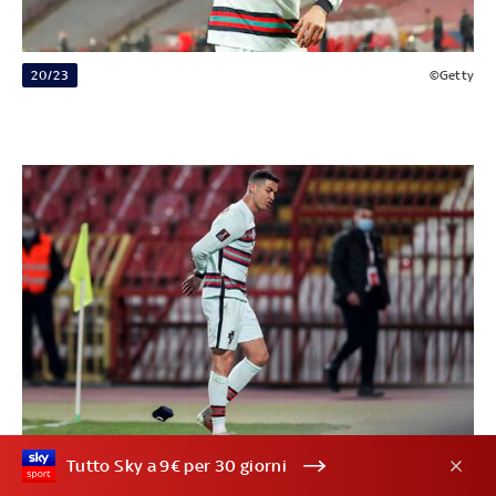
20/23
©Getty
Tutto Sky a 9€ per 30 giorni
21/23
©Ansa