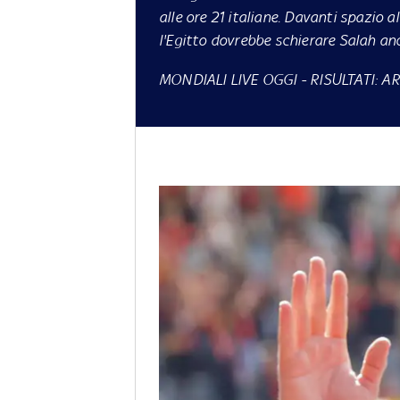
alle ore 21 italiane. Davanti spazio
l'Egitto dovrebbe schierare Salah an
MONDIALI LIVE OGGI
- RISULTATI:
AR