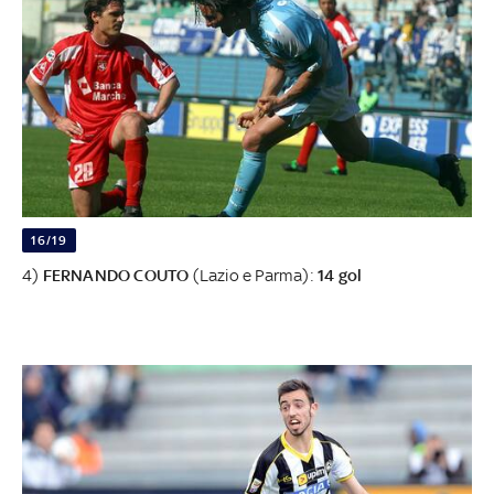
16/19
4)
FERNANDO COUTO
(Lazio e Parma):
14 gol