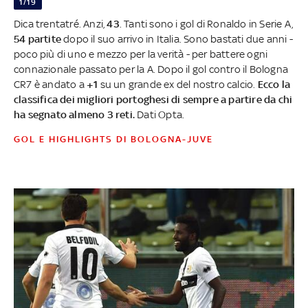
1/19
Dica trentatré. Anzi,
43
. Tanti sono i gol di Ronaldo in Serie A,
54 partite
dopo il suo arrivo in Italia. Sono bastati due anni -
poco più di uno e mezzo per la verità - per battere ogni
connazionale passato per la A. Dopo il gol contro il Bologna
CR7 è andato a
+1
su un grande ex del nostro calcio.
Ecco la
classifica dei migliori portoghesi di sempre a partire da chi
ha segnato almeno 3 reti.
Dati Opta.
GOL E HIGHLIGHTS DI BOLOGNA-JUVE