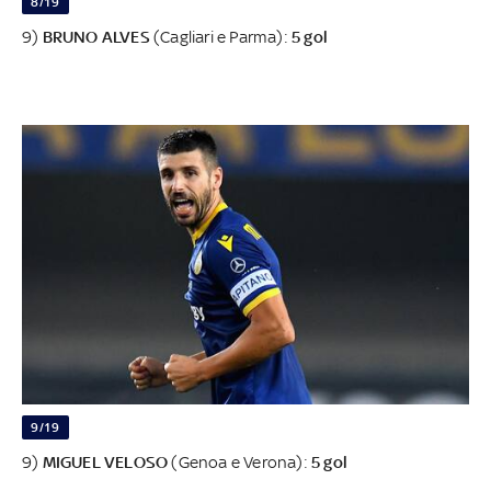
8/19
9)
BRUNO ALVES
(Cagliari e Parma):
5 gol
9/19
9)
MIGUEL VELOSO
(Genoa e Verona):
5 gol