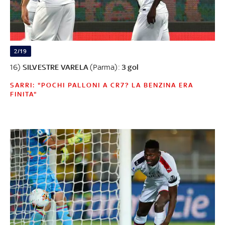
2/19
16)
SILVESTRE VARELA
(Parma):
3 gol
SARRI: "POCHI PALLONI A CR7? LA BENZINA ERA
FINITA"