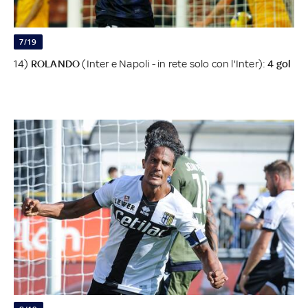
7/19
14)
ROLANDO
(Inter e Napoli - in rete solo con l'Inter):
4 gol