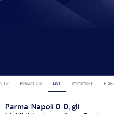
0 - 0
EVIEW
FORMAZIONI
LIVE
STATISTICHE
HIGH
Parma-Napoli 0-0, gli