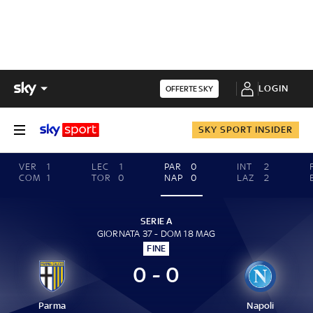
LOGIN
OFFERTE SKY
SKY SPORT INSIDER
VER
1
LEC
1
PAR
0
INT
2
COM
1
TOR
0
NAP
0
LAZ
2
SERIE A
GIORNATA 37 - DOM 18 MAG
FINE
0 - 0
Parma
Napoli