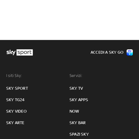
ACCEDI A SKY GO
I siti Sky:
Servizi:
SKY SPORT
SKY TV
SKY TG24
SKY APPS
SKY VIDEO
NOW
SKY ARTE
SKY BAR
SPAZI SKY