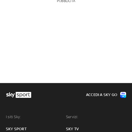
PUBBLICITÀ
ACCEDI A SKY GO
I siti Sky:
Servizi:
SKY SPORT
SKY TV