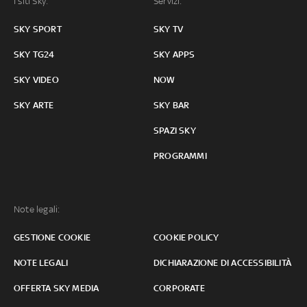
I siti Sky:
Servizi:
SKY SPORT
SKY TV
SKY TG24
SKY APPS
SKY VIDEO
NOW
SKY ARTE
SKY BAR
SPAZI SKY
PROGRAMMI
Note legali:
GESTIONE COOKIE
COOKIE POLICY
NOTE LEGALI
DICHIARAZIONE DI ACCESSIBILITÀ
OFFERTA SKY MEDIA
CORPORATE