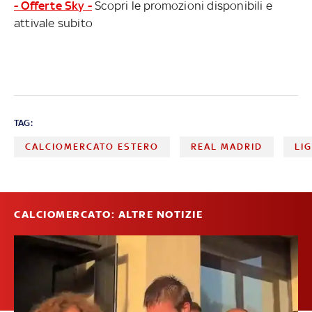
- Offerte Sky -
Scopri le promozioni disponibili e
attivale subito
TAG:
CALCIOMERCATO ESTERO
REAL MADRID
LI
CALCIOMERCATO: ALTRE NOTIZIE