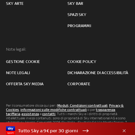
SKY ARTE
SKY BAR
SPAZI SKY
PROGRAMMI
Note legali:
GESTIONE COOKIE
COOKIE POLICY
NOTE LEGALI
DICHIARAZIONE DI ACCESSIBILITÀ
OFFERTA SKY MEDIA
CORPORATE
Per il consumatore clicca qui per i
Moduli, Condizioni contrattuali
,
Privacy &
Cookies
,
informazioni sulle modifiche contrattuali
o per
trasparenza
tariffaria
,
assistenza
e
contatti
. Tutti i marchi Sky e i diritti di proprietà
intellettuale in essi contenuti, sono di proprietà di Sky international AG e sono
utilizzati su licenza. Copyright 2026 Sky Italia - Sky Italia Srl Via Monte Penice, 7 -
20138 Milano P.IVA 04619241005. SkyTG24: ISSN 3035-1537 e SkySport: ISSN
Tutto Sky a 9€ per 30 giorni
3035-1545.
Segnalazione Abusi