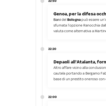
22:50
Genoa, per la difesa occh
Bani
del
Bologna
può essere un’o
sfumata l’opzione Ranocchia dall'
valuta come alternativa a Marti
22:20
Depaoli all'Atalanta, for
Altro affare vicino alla conclusion
cautela portando a Bergamo Fa
base di un prestito oneroso con di
22:00