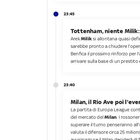
23:45
Tottenham, niente Milik:
Arek
Milik
si allontana quasi def
sarebbe pronto a chiudere l'opera
Benfica il prossimo rinforzo per l
arrivare sulla base di un prestito 
23:40
Milan, il Rio Ave poi l'e
La partita di Europa League cont
del mercato del
Milan
. I rossone
superare il turno penseranno all'
valuta il difensore circa 25 mili
avvicinarsi se il Milan deciderà d