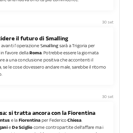
30 set
dere il futuro di Smalling
a avanti l’operazione
Smalling
sarà a Trigoria per
 in favore della
Roma
. Potrebbe essere la giornata
ivare a una conclusione positiva che accontenti il
va, se le cose dovessero andare male, sarebbe il ritorno
o.
30 set
a: si tratta ancora con la Fiorentina
entus
e la
Fiorentina
per Federico
Chiesa
.
gani
e
De Sciglio
come contropartite dell'affare ma i