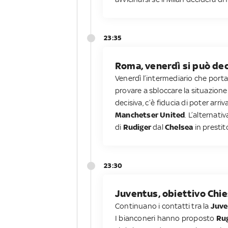
23:35
Roma, venerdì si può deci
Venerdì l’intermediario che port
provare a sbloccare la situazione
decisiva, c’è fiducia di poter arr
Manchetser United
. L’alternati
di
Rudiger
dal
Chelsea
in prestit
23:30
Juventus, obiettivo Chies
Continuano i contatti tra la
Juv
I bianconeri hanno proposto
Ru