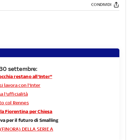
CONDIVIDI
ì 30 settembre:
occhia restano all'Inter"
si lavora con l'Inter
 l'ufficialità
tto col Rennes
la Fiorentina per Chiesa
a per il futuro di Smalling
 (FINORA) DELLA SERIE A