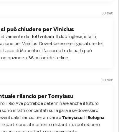
30 set
 si può chiudere per Vinicius
initivamente dal
Tottenham
. Il club inglese, infatti,
zione per Vinicius. Dovrebbe essere il giocatore del
'attacco di Mourinho. L'accordo tra le parti può
con opzione a 36 milioni di sterline.
30 set
ventuale rilancio per Tomyiasu
ro il Rio Ave potrebbe determinare anche il futuro
ri sono infatti concentati sulla gara e se dovessero
eventuale rilancio per arrivare a
Tomyiasu
. Il
Bologna
oni, le parti sono al momento distanti ma potrebbero
i fare una nuova offerta più convincente.