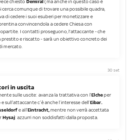
vece chiesto
Demiral
(ma anche in questo caso è
 Si cerca comunque di trovare una possibile quadra,
iva di cedere i suoi esuberi per monetizzare e
orentina convincendola a cedere Chiesa con
opartite. I contatti proseguono, l'attaccante - che
a prestito e riscatto - sarà un obiettivo concreto dei
 di mercato.
30 set
tori in uscita
mente sulle uscite: avanza la trattativa con l’
Elche
per
e
e sull’attaccante c’è anche l’interesse dell’
Eibar.
sseldorf
e all’
Eintracht,
mentre non verrà accettata
r
Hysaj
: azzurri non soddisfatti dalla proposta.