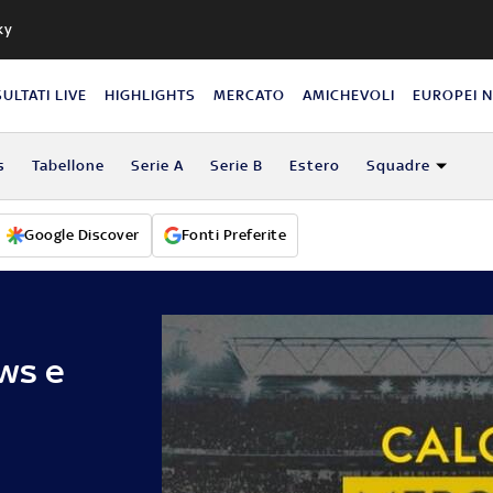
ky
SULTATI LIVE
HIGHLIGHTS
MERCATO
AMICHEVOLI
EUROPEI 
s
Tabellone
Serie A
Serie B
Estero
Squadre
Google Discover
Fonti Preferite
ws e