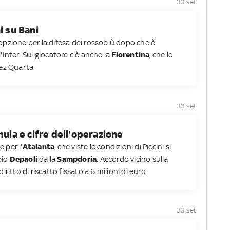
30 set
i su Bani
pzione per la difesa dei rossoblù dopo che è
Inter. Sul giocatore c'è anche la
Fiorentina
, che lo
nez Quarta.
30 set
mula e cifre dell'operazione
e per l'
Atalanta
, che viste le condizioni di Piccini si
bio
Depaoli
dalla
Sampdoria
. Accordo vicino sulla
ritto di riscatto fissato a 6 milioni di euro.
30 set