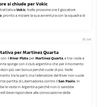
ore si chiude per Vokic
 trattativa
Vokic
. Nelle prossime ore il giocatore
o
, pronto a iniziare la sua avventura con la squadra di
30 set
attativa per Martinez Quarta
 con il
River Plate
per
Martinez Quarta
, e tra i viola e
agente spinge con il club argentino che per il momento
lioni più vari bonus perché vuole di più. Nelle
ento tra le parti, ma l’allenatore del River non vuole
tante partita di Libertadores contro il
San Paolo.
In
be le visite in Argentina perché non ci sarebbe
nedì deve rispondere alla convocazione della