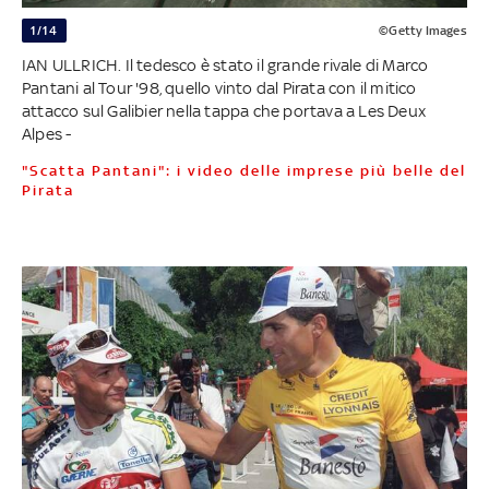
1/14
©Getty Images
IAN ULLRICH. Il tedesco è stato il grande rivale di Marco
Pantani al Tour '98, quello vinto dal Pirata con il mitico
attacco sul Galibier nella tappa che portava a Les Deux
Alpes -
"Scatta Pantani": i video delle imprese più belle del
Pirata