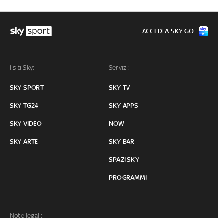
ACCEDI A SKY GO
I siti Sky:
Servizi:
SKY SPORT
SKY TV
SKY TG24
SKY APPS
SKY VIDEO
NOW
SKY ARTE
SKY BAR
SPAZI SKY
PROGRAMMI
Note legali: