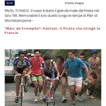
5/14
©Getty Images
PAVEL TONKOV. Il russo è stato il grande rivale del Pirata nel
Giro '98. Memorabile il loro duello lungo le rampe di Plan di
Montecampione -
"Marc de triomphe": Pantanì, il Pirata che stregò la
Francia