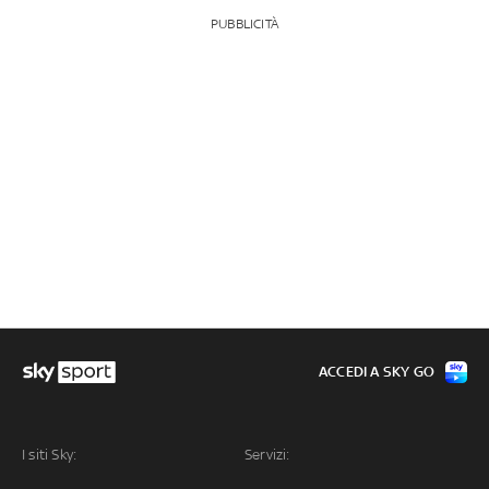
PUBBLICITÀ
ACCEDI A SKY GO
I siti Sky:
Servizi: