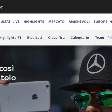
ky
SULTATI LIVE
HIGHLIGHTS
MERCATO
AMICHEVOLI
EUROPEI 
Highlights F1
Risultati
Classifica
Calendario
Team - Pil
 così
itolo