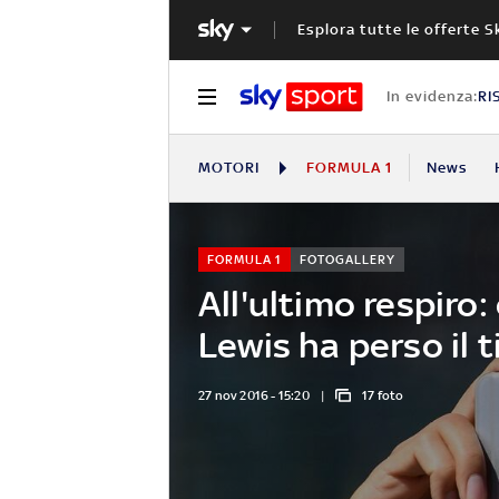
Esplora tutte le offerte S
In evidenza:
RI
MOTORI
FORMULA 1
News
FORMULA 1
FOTOGALLERY
All'ultimo respiro:
Lewis ha perso il t
27 nov 2016 - 15:20
17 foto