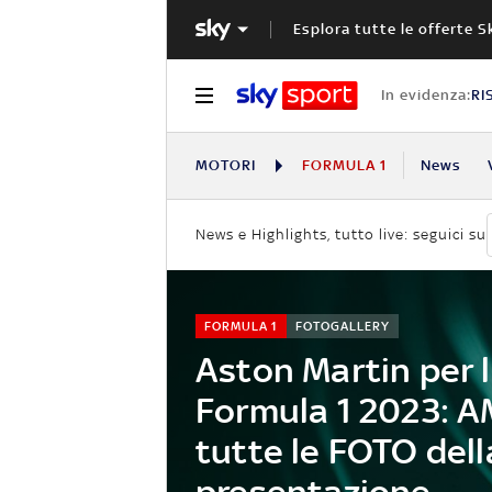
Esplora tutte le offerte S
In evidenza:
RI
MOTORI
FORMULA 1
News
News e Highlights, tutto live: seguici su
FORMULA 1
FOTOGALLERY
Aston Martin per 
Formula 1 2023: A
tutte le FOTO dell
presentazione