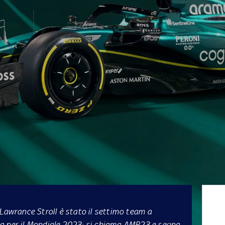
di Lawrance Stroll è stato il settimo team a
a per il Mondiale 2023: si chiama AMR23 e segna