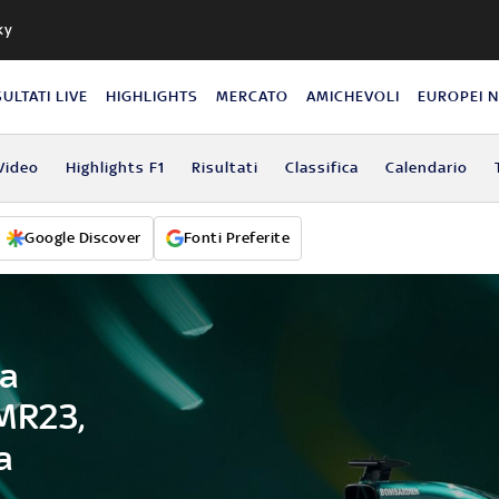
ky
SULTATI LIVE
HIGHLIGHTS
MERCATO
AMICHEVOLI
EUROPEI 
Video
Highlights F1
Risultati
Classifica
Calendario
Google Discover
Fonti Preferite
la
MR23,
a