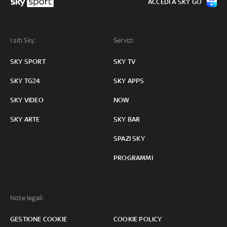
ACCEDI A SKY GO
I siti Sky:
Servizi:
SKY SPORT
SKY TV
SKY TG24
SKY APPS
SKY VIDEO
NOW
SKY ARTE
SKY BAR
SPAZI SKY
PROGRAMMI
Note legali:
GESTIONE COOKIE
COOKIE POLICY