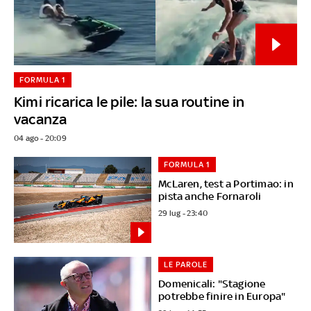
FORMULA 1
Kimi ricarica le pile: la sua routine in
vacanza
04 ago - 20:09
FORMULA 1
McLaren, test a Portimao: in
pista anche Fornaroli
29 lug - 23:40
LE PAROLE
Domenicali: "Stagione
potrebbe finire in Europa"