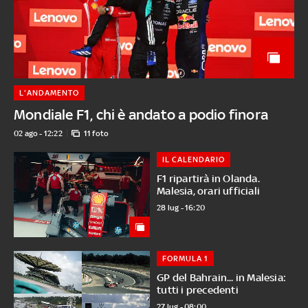
L'ANDAMENTO
Mondiale F1, chi è andato a podio finora
02 ago - 12:22
11 foto
IL CALENDARIO
F1 ripartirà in Olanda.
Malesia, orari ufficiali
28 lug - 16:20
FORMULA 1
GP del Bahrain... in Malesia:
tutti i precedenti
27 lug - 08:00