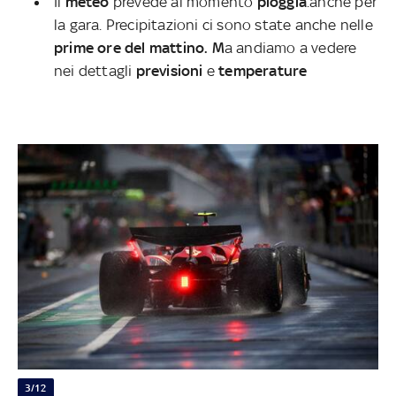
Il
meteo
prevede al momento
pioggia
.anche per
la gara. Precipitazioni ci sono state anche nelle
prime ore del mattino. M
a andiamo a vedere
nei dettagli
previsioni
e
temperature
3/12