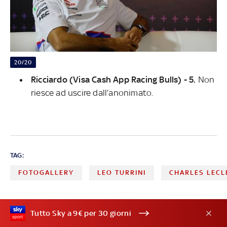
20/20
Ricciardo (Visa Cash App Racing Bulls) - 5.
Non
riesce ad uscire dall’anonimato.
TAG:
FOTOGALLERY
LEO TURRINI
CHARLES LECL
Tutto Sky a 9€ per 30 giorni
PUBBLICITÀ