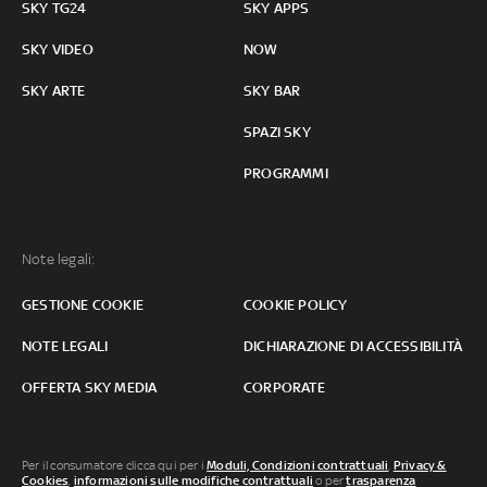
SKY TG24
SKY APPS
SKY VIDEO
NOW
SKY ARTE
SKY BAR
SPAZI SKY
PROGRAMMI
Note legali:
GESTIONE COOKIE
COOKIE POLICY
NOTE LEGALI
DICHIARAZIONE DI ACCESSIBILITÀ
OFFERTA SKY MEDIA
CORPORATE
Per il consumatore clicca qui per i
Moduli, Condizioni contrattuali
,
Privacy &
Cookies
,
informazioni sulle modifiche contrattuali
o per
trasparenza