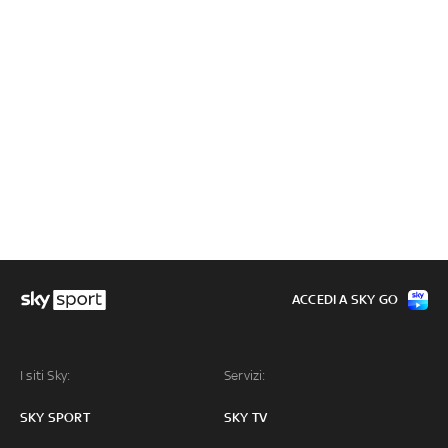
ACCEDI A SKY GO
I siti Sky:
Servizi:
SKY SPORT
SKY TV