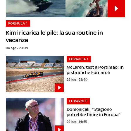
FORMULA 1
Kimi ricarica le pile: la sua routine in
vacanza
04 ago - 20:09
FORMULA 1
McLaren, test a Portimao: in
pista anche Fornaroli
29 lug - 23:40
LE PAROLE
Domenicali: "Stagione
potrebbe finire in Europa"
29 lug - 14:55