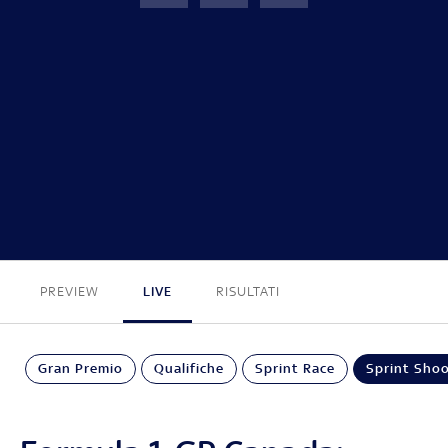
GP Canada
FINE
PREVIEW
LIVE
RISULTATI
Gran Premio
Qualifiche
Sprint Race
Sprint Sho