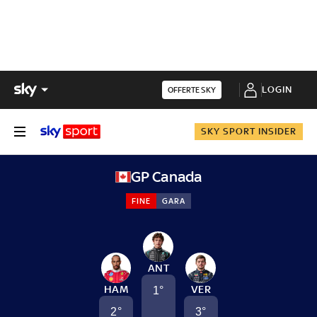
LOGIN
OFFERTE SKY
SKY SPORT INSIDER
GP Canada
FINE
GARA
ANT
HAM
VER
1
°
2
°
3
°