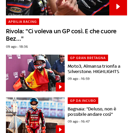
APRILIA RACING
Rivola: "Ci voleva un GP così. E che cuore
Bez…"
09 ago - 18:36
GP GRAN BRETAGNA
Moto3, Almansa trionfa a
Silverstone. HIGHLIGHTS
09 ago - 16:59
GP DA INCUBO
Bagnaia: "Deluso, non è
possibile andare così"
09 ago - 16:47