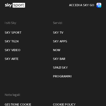
ACCEDI A SKY GO
I siti Sky:
Servizi:
SKY SPORT
SKY TV
SKY TG24
SKY APPS
SKY VIDEO
NOW
SKY ARTE
SKY BAR
SPAZI SKY
PROGRAMMI
Note legali:
GESTIONE COOKIE
COOKIE POLICY