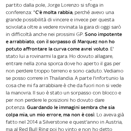
partito dalla pole, Jorge Lorenzo si sfoga in
conferenza: "
C'è molta rabbia
, perché avevo una
grande possibilità di vincere e invece per questa
scivolata oltre a vedere rovinata la gara di oggi sarò
in difficoltà anche nei prossimi GP.
Sono impotente
e arrabbiato
,
con il sorpasso di Marquez non ho
potuto affrontare la curva come avrei voluto
. E'
stato lui a rovinarmi la gara. Ho dovuto allagare,
entrare nella zona sporca dove ho aperto il gas per
non perdere troppo terreno e sono caduto. Vediamo
se posso correre in Thailandia. A parte l'infortunio la
cosa che mi fa arrabbiare è che da fuori non si vede
la manovra. Il suo è stato un sorpasso con blocco e
per non perdere le posizioni ho dovuto dare
potenza.
Guardando le immagini sembra che sia
colpa mia, un mio errore, ma non è così
. Lo aveva già
fatto nel 2014 a Silverstone e quest'anno in Austria,
ma al Red Bull Ring poi ho vinto e non ho detto