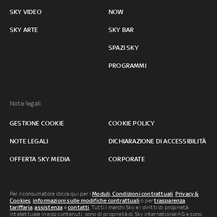
SKY VIDEO
NOW
SKY ARTE
SKY BAR
SPAZI SKY
PROGRAMMI
Note legali:
GESTIONE COOKIE
COOKIE POLICY
NOTE LEGALI
DICHIARAZIONE DI ACCESSIBILITÀ
OFFERTA SKY MEDIA
CORPORATE
Per il consumatore clicca qui per i
Moduli, Condizioni contrattuali
,
Privacy &
Cookies
,
informazioni sulle modifiche contrattuali
o per
trasparenza
tariffaria
,
assistenza
e
contatti
. Tutti i marchi Sky e i diritti di proprietà
intellettuale in essi contenuti, sono di proprietà di Sky international AG e sono