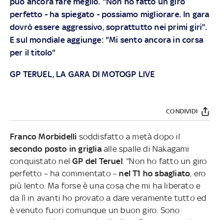
può ancora fare meglio. "Non ho fatto un giro
perfetto - ha spiegato - possiamo migliorare. In gara
dovrò essere aggressivo, soprattutto nei primi giri".
E sul mondiale aggiunge: "Mi sento ancora in corsa
per il titolo"
GP TERUEL, LA GARA DI MOTOGP LIVE
CONDIVIDI
Franco Morbidelli
soddisfatto a metà dopo il
secondo posto in griglia
alle spalle di Nakagami
conquistato nel
GP del Teruel
. “Non ho fatto un giro
perfetto – ha commentato –
nel T1 ho sbagliato
, ero
più lento. Ma forse è una cosa che mi ha liberato e
da lì in avanti ho provato a dare veramente tutto ed
è venuto fuori comunque un buon giro. Sono